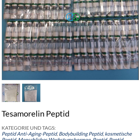
Tesamorelin Peptid
KATEGORIE UND TAGS:
Peptid
Anti-Aging-Peptid
,
Bodybuilding Peptid
,
kosmetische
Peptid
,
Menschliches Wachstumshormon
,
Peptid
,
Peptid