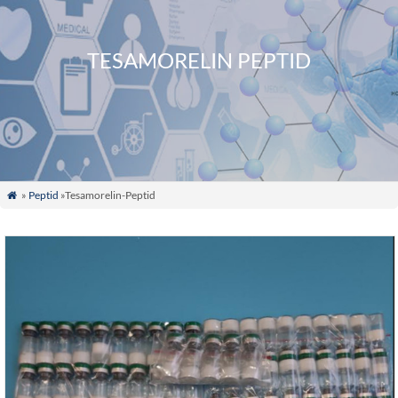
TESAMORELIN PEPTID
»
Peptid
»Tesamorelin-Peptid
