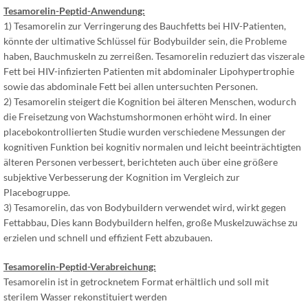
Tesamorelin-Peptid-Anwendung:
1) Tesamorelin zur Verringerung des Bauchfetts bei HIV-Patienten,
könnte der ultimative Schlüssel für Bodybuilder sein, die Probleme
haben, Bauchmuskeln zu zerreißen. Tesamorelin reduziert das viszerale
Fett bei HIV-infizierten Patienten mit abdominaler Lipohypertrophie
sowie das abdominale Fett bei allen untersuchten Personen.
2) Tesamorelin steigert die Kognition bei älteren Menschen, wodurch
die Freisetzung von Wachstumshormonen erhöht wird. In einer
placebokontrollierten Studie wurden verschiedene Messungen der
kognitiven Funktion bei kognitiv normalen und leicht beeinträchtigten
älteren Personen verbessert, berichteten auch über eine größere
subjektive Verbesserung der Kognition im Vergleich zur
Placebogruppe.
3) Tesamorelin, das von Bodybuildern verwendet wird, wirkt gegen
Fettabbau, Dies kann Bodybuildern helfen, große Muskelzuwächse zu
erzielen und schnell und effizient Fett abzubauen.
Tesamorelin-Peptid-Verabreichung:
Tesamorelin ist in getrocknetem Format erhältlich und soll mit
sterilem Wasser rekonstituiert werden