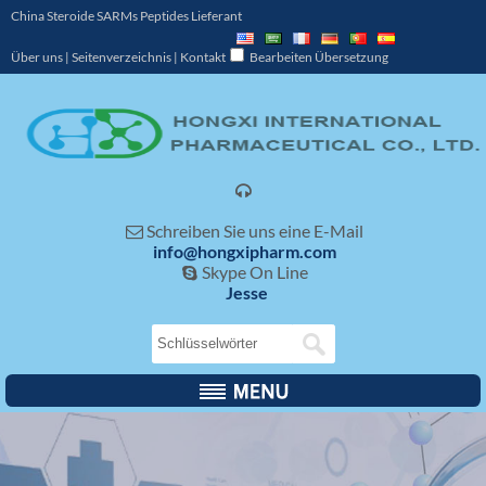
China Steroide SARMs Peptides Lieferant
Über uns
|
Seitenverzeichnis
|
Kontakt
Bearbeiten Übersetzung

Schreiben Sie uns eine E-Mail

info@hongxipharm.com
Skype On Line

Jesse