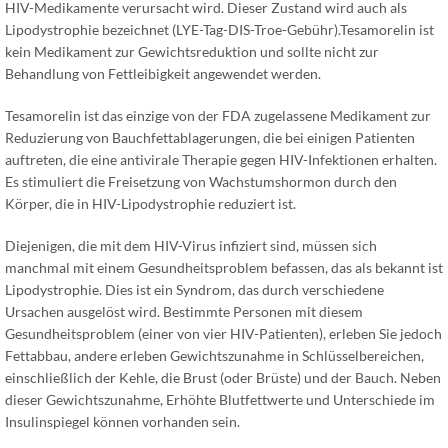
HIV-Medikamente verursacht wird. Dieser Zustand wird auch als
Lipodystrophie bezeichnet (LYE-Tag-DIS-Troe-Gebühr).Tesamorelin ist
kein Medikament zur Gewichtsreduktion und sollte nicht zur
Behandlung von Fettleibigkeit angewendet werden.
Tesamorelin ist das einzige von der FDA zugelassene Medikament zur
Reduzierung von Bauchfettablagerungen, die bei einigen Patienten
auftreten, die eine antivirale Therapie gegen HIV-Infektionen erhalten.
Es stimuliert die Freisetzung von Wachstumshormon durch den
Körper, die in HIV-Lipodystrophie reduziert ist.
Diejenigen, die mit dem HIV-Virus infiziert sind, müssen sich
manchmal mit einem Gesundheitsproblem befassen, das als bekannt ist
Lipodystrophie. Dies ist ein Syndrom, das durch verschiedene
Ursachen ausgelöst wird. Bestimmte Personen mit diesem
Gesundheitsproblem (einer von vier HIV-Patienten), erleben Sie jedoch
Fettabbau, andere erleben Gewichtszunahme in Schlüsselbereichen,
einschließlich der Kehle, die Brust (oder Brüste) und der Bauch. Neben
dieser Gewichtszunahme, Erhöhte Blutfettwerte und Unterschiede im
Insulinspiegel können vorhanden sein.