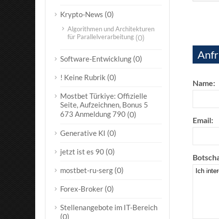
(0)
Krypto-News
Algorithmen und Architekturen
für Parallelverarbeitung
(0)
Anfr
(0)
Software-Entwicklung
(0)
! Keine Rubrik
Name:
Mostbet Türkiye: Offizielle
Seite, Aufzeichnen, Bonus 5
673 Anmeldung 790
(0)
Email:
(0)
Generative KI
(0)
jetzt ist es 90
Botscha
(0)
mostbet-ru-serg
(0)
Forex-Broker
Stellenangebote im IT-Bereich
(0)