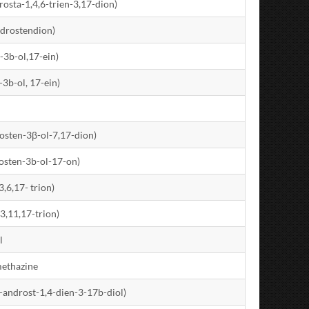
rosta-1,4,6-trien-3,17-dion)
rostendion)
3b-ol,17-ein)
3b-ol, 17-ein)
osten-3β-ol-7,17-dion)
sten-3b-ol-17-on)
,6,17- trion)
,11,17-trion)
l
ethazine
-androst-1,4-dien-3-17b-diol)