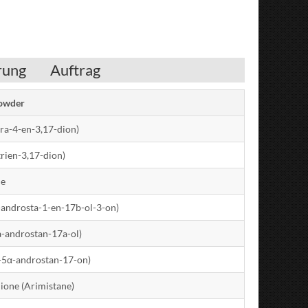
rung
Auftrag
owder
ra-4-en-3,17-dion)
trien-3,17-dion)
ne
androsta-1-en-17b-ol-3-on)
a-androstan-17a-ol)
-5α-androstan-17-on)
ione (Arimistane)