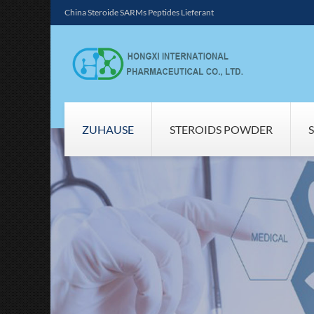
China Steroide SARMs Peptides Lieferant
ZUHAUSE
STEROIDS POWDER