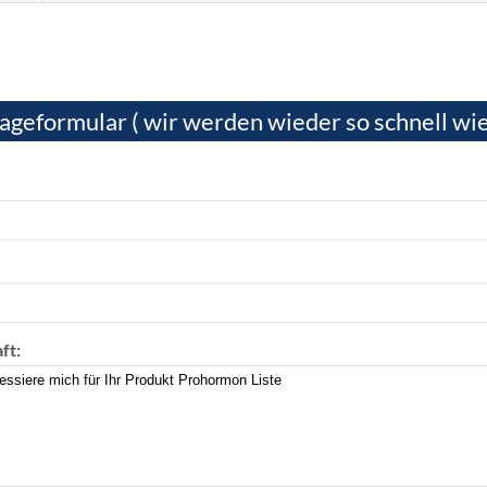
ageformular ( wir werden wieder so schnell wie
ft: