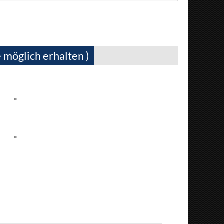
 möglich erhalten )
*
*