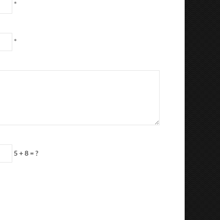
*
*
5 + 8 = ?