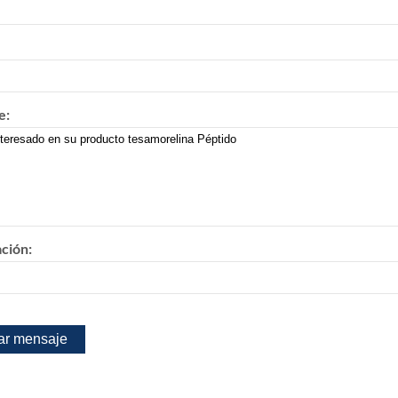
e:
ación: