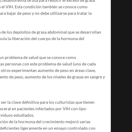
.Tesamorelina se usa para reducir el exceso de grasa
a el VIH. Esta condición también se conoce como
ra bajar de peso y no debe utilizarse para tratar la
 de los depósitos de grasa abdominal que se desarrollan
mula la liberación del cuerpo de la hormona del
 a un problema de salud que se conoce como
rtas personas con este problema de salud (uno de cada
,, otros experimentan aumento de peso en áreas clave,
ento de peso, aumento de los niveles de grasas en sangre y
er la clave definitiva para los culturistas que tienen
sceral en pacientes infectados por VIH con lipo-
ividuos estudiados.
ción de la hormona del crecimiento mejoró varias
deficientes ligeramente en un ensayo controlado con