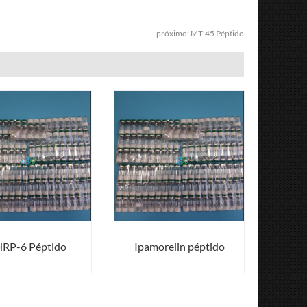
próximo:
MT-45 Péptido
RP-6 Péptido
Ipamorelin péptido