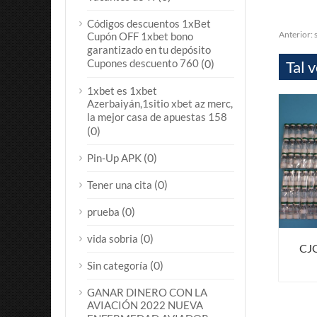
Códigos descuentos 1xBet
Anterior:
Cupón OFF 1xbet bono
garantizado en tu depósito
Cupones descuento 760
(0)
Tal 
1xbet es 1xbet
Azerbaiyán,1sitio xbet az merc,
la mejor casa de apuestas 158
(0)
(0)
Pin-Up APK
(0)
Tener una cita
(0)
prueba
(0)
vida sobria
CJC
(0)
Sin categoría
GANAR DINERO CON LA
AVIACIÓN 2022 NUEVA