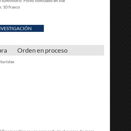
suministro: Polvo liofilizado en vial
: 10 frasco
NVESTIGACIÓN
pra
Orden en proceso
turistas