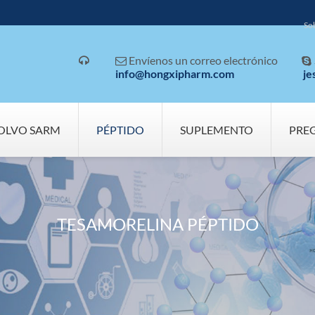
So
Envíenos un correo electrónico



info@hongxipharm.com
je
OLVO SARM
PÉPTIDO
SUPLEMENTO
PRE
TESAMORELINA PÉPTIDO