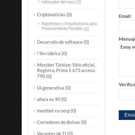
(2)
reforzador del sexo
(0)
Criptonoticias
Email:
Algoritmos y Arquitecturas para
Procesamiento Paralelo
(0)
Mensaj
(0)
Desarrollo de software
(0)
! Sin rúbrica
Mostbet Türkiye: Sitio oficial,
Registro, Prima 5 673 acceso
790
(0)
Verific
(0)
IA generativa
(0)
ahora es 90
(0)
mostbet-ru-serg
(0)
Corredores de divisas
(0)
Vacantes de TI