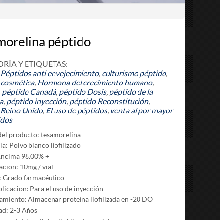
morelina péptido
RÍA Y ETIQUETAS:
Péptidos anti envejecimiento
,
culturismo péptido
,
 cosmética
,
Hormona del crecimiento humano
,
,
péptido Canadá
,
péptido Dosis
,
péptido de la
a
,
péptido inyección
,
péptido Reconstitución
,
 Reino Unido
,
El uso de péptidos
,
venta al por mayor
idos
el producto: tesamorelina
a: Polvo blanco liofilizado
Encima 98.00% +
ación: 10mg / vial
: Grado farmacéutico
plicacion: Para el uso de inyección
miento: Almacenar proteína liofilizada en -20 DO
dad: 2-3 Años