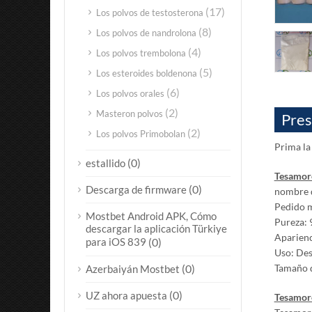
(17)
Los polvos de testosterona
(8)
Los polvos de nandrolona
(4)
Los polvos trembolona
(5)
Los esteroides boldenona
(6)
Los polvos orales
(2)
Masteron polvos
Pres
(2)
Los polvos Primobolan
Prima la
(0)
estallido
Tesamore
(0)
Descarga de firmware
nombre d
Pedido m
Mostbet Android APK, Cómo
Pureza:
descargar la aplicación Türkiye
Aparienc
para iOS 839
(0)
Uso: Des
(0)
Tamaño de
Azerbaiyán Mostbet
(0)
UZ ahora apuesta
Tesamore