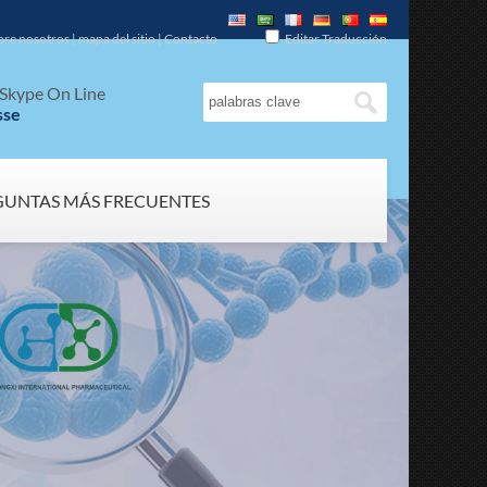
bre nosotros
|
mapa del sitio
|
Contacto
Editar Traducción
Skype On Line
sse
GUNTAS MÁS FRECUENTES