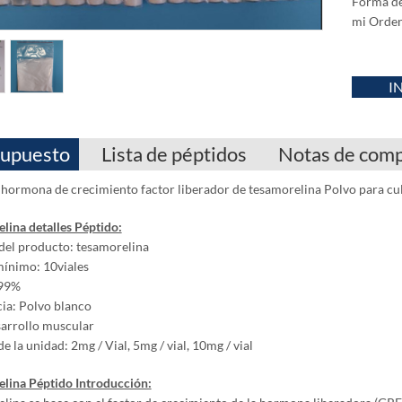
Forma de 
mi Orden
I
upuesto
Lista de péptidos
Notas de com
 hormona de crecimiento factor liberador de tesamorelina Polvo para cul
lina detalles Péptido:
el producto: tesamorelina
ínimo: 10viales
 99%
ia: Polvo blanco
arrollo muscular
 la unidad: 2mg / Vial, 5mg / vial, 10mg / vial
lina Péptido Introducción: