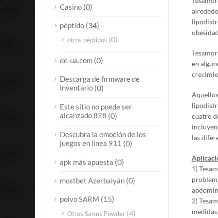
Tesamore
(0)
Casino
alrededo
lipodistr
(34)
péptido
obesidad
(0)
otros péptidos
Tesamore
(0)
de-ua.com
en algun
crecimien
Descarga de firmware de
inventario
(0)
Aquellos
lipodist
Este sitio no puede ser
alcanzado 828
(0)
cuatro d
incluyen
Descubra la emoción de los
las difer
juegos en línea 911
(0)
Aplicaci
(0)
apk más apuesta
1) Tesamo
problema
(0)
mostbet Azerbaiyán
abdomina
(15)
polvo SARM
2) Tesam
medidas 
(4)
Otros Sarms Powder