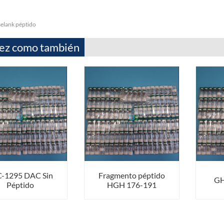
selank péptido
vez como también
-1295 DAC Sin
Fragmento péptido
GH
Péptido
HGH 176-191