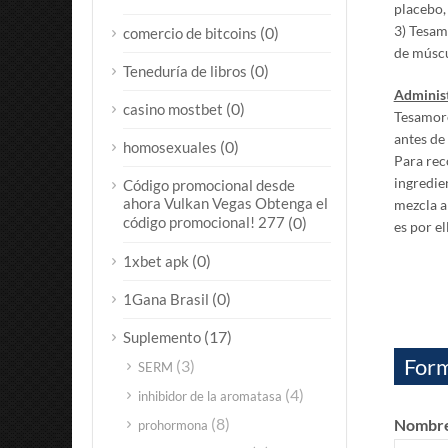
placebo,
3) Tesam
(0)
comercio de bitcoins
de múscu
(0)
Teneduría de libros
Administ
(0)
casino mostbet
Tesamore
antes de
(0)
homosexuales
Para reco
ingredie
Código promocional desde
ahora Vulkan Vegas Obtenga el
mezcla a
código promocional! 277
(0)
es por e
(0)
1xbet apk
(0)
1Gana Brasil
(17)
Suplemento
Form
(3)
SERM
(4)
inhibidor de la aromatasa
(8)
Nombre
prohormona