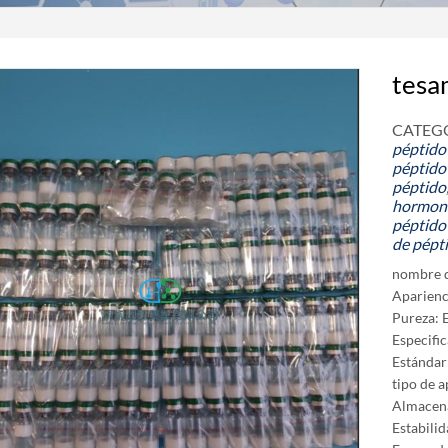
tesa
CATEGO
péptido
péptido
péptido
hormon
péptido
de pépt
nombre d
Aparienci
Pureza: 
Especific
Estándar
tipo de a
Almacena
Estabili