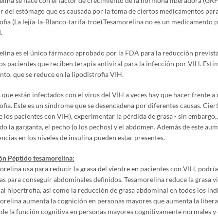
lina se hace con el factor de crecimiento de la hormona liberadora (GRF)
r del estómago que es causada por la toma de ciertos medicamentos par
ofia (La lejía-la-Blanco-tarifa-troe).Tesamorelina no es un medicamento pa
.
lina es el único fármaco aprobado por la FDA para la reducción prevista
os pacientes que reciben terapia antiviral para la infección por VIH. Esti
to, que se reduce en la lipodistrofia VIH.
 que están infectados con el virus del VIH a veces hay que hacer frente
rofia. Este es un síndrome que se desencadena por diferentes causas. Cie
e los pacientes con VIH), experimentar la pérdida de grasa - sin embargo
do la garganta, el pecho (o los pechos) y el abdomen. Además de este aum
encias en los niveles de insulina pueden estar presentes.
ón Péptido tesamorelina:
relina usa para reducir la grasa del vientre en pacientes con VIH, podría s
s para conseguir abdominales definidos. Tesamorelina reduce la grasa vi
l hipertrofia, así como la reducción de grasa abdominal en todos los ind
orelina aumenta la cognición en personas mayores que aumenta la libera
de la función cognitiva en personas mayores cognitivamente normales y 