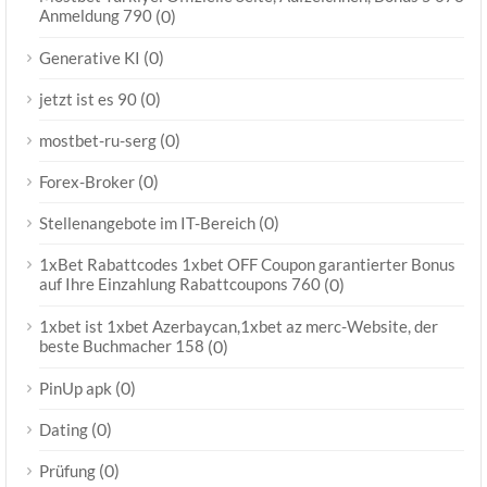
Anmeldung 790
(0)
(0)
Generative KI
(0)
jetzt ist es 90
(0)
mostbet-ru-serg
(0)
Forex-Broker
(0)
Stellenangebote im IT-Bereich
1xBet Rabattcodes 1xbet OFF Coupon garantierter Bonus
auf Ihre Einzahlung Rabattcoupons 760
(0)
1xbet ist 1xbet Azerbaycan,1xbet az merc-Website, der
beste Buchmacher 158
(0)
(0)
PinUp apk
(0)
Dating
(0)
Prüfung