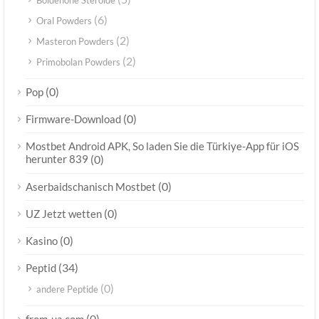
Boldenone Steroide
(6)
Oral Powders
(2)
Masteron Powders
(2)
Primobolan Powders
(0)
Pop
(0)
Firmware-Download
Mostbet Android APK, So laden Sie die Türkiye-App für iOS
herunter 839
(0)
(0)
Aserbaidschanisch Mostbet
(0)
UZ Jetzt wetten
(0)
Kasino
(34)
Peptid
(0)
andere Peptide
(0)