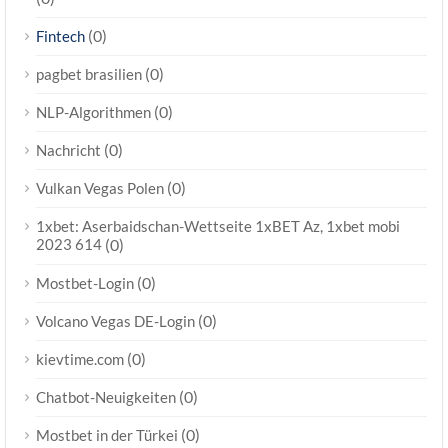
(0)
Fintech
(0)
pagbet brasilien
(0)
NLP-Algorithmen
(0)
Nachricht
(0)
Vulkan Vegas Polen
1xbet: Aserbaidschan-Wettseite 1xBET Az, 1xbet mobi
2023 614
(0)
(0)
Mostbet-Login
(0)
Volcano Vegas DE-Login
(0)
kievtime.com
(0)
Chatbot-Neuigkeiten
(0)
Mostbet in der Türkei