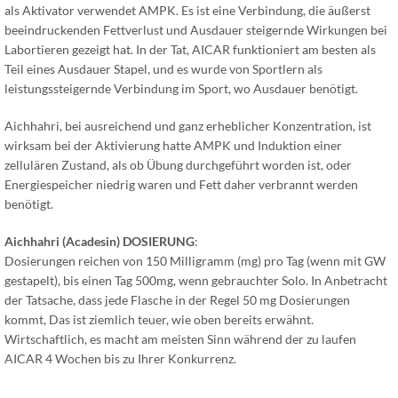
als Aktivator verwendet AMPK. Es ist eine Verbindung, die äußerst
beeindruckenden Fettverlust und Ausdauer steigernde Wirkungen bei
Labortieren gezeigt hat. In der Tat, AICAR funktioniert am besten als
Teil eines Ausdauer Stapel, und es wurde von Sportlern als
leistungssteigernde Verbindung im Sport, wo Ausdauer benötigt.
Aichhahri, bei ausreichend und ganz erheblicher Konzentration, ist
wirksam bei der Aktivierung hatte AMPK und Induktion einer
zellulären Zustand, als ob Übung durchgeführt worden ist, oder
Energiespeicher niedrig waren und Fett daher verbrannt werden
benötigt.
Aichhahri (Acadesin) DOSIERUNG
:
Dosierungen reichen von 150 Milligramm (mg) pro Tag (wenn mit GW
gestapelt), bis einen Tag 500mg, wenn gebrauchter Solo. In Anbetracht
der Tatsache, dass jede Flasche in der Regel 50 mg Dosierungen
kommt, Das ist ziemlich teuer, wie oben bereits erwähnt.
Wirtschaftlich, es macht am meisten Sinn während der zu laufen
AICAR 4 Wochen bis zu Ihrer Konkurrenz.