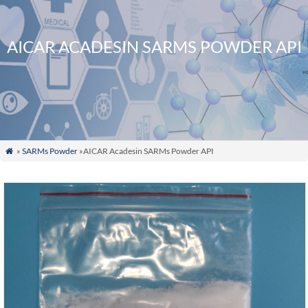
AICAR ACADESIN SARMS POWDER API
»
SARMs Powder
»AICAR Acadesin SARMs Powder API
