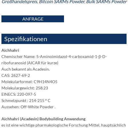
Großhandelspreis
,
Bitcoin SARMs Powder
,
Bulk SARMs Powder
ANFRAGE
Spezifikationen
Aichhahri
Chemischer Name: 5-Aminoimidazol-4-carboxamid-1-β-D-
ribofuranosid (AICAR für kurze)
Auch bekannt als Acadesin.
CAS: 2627-69-2
Molekularformel: C9H14N4O5
Molekulargewicht: 258.23
EINECS: 220-097-5
Schmelzpunkt : 214-215 ° C
Aussehen: Off-White Powder .
Aichhahri (Acadesin) Bodybuilding Anwendung
es ist eine wichtige pharmakologische Forschung Mittel, hauptsächlich