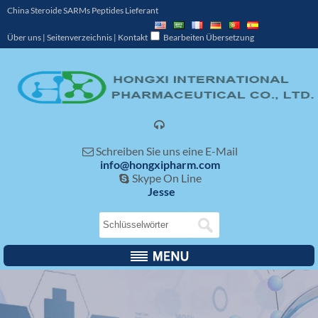
China Steroide SARMs Peptides Lieferant
Über uns
|
Seitenverzeichnis
|
Kontakt
Bearbeiten Übersetzung

Schreiben Sie uns eine E-Mail

info@hongxipharm.com
Skype On Line

Jesse