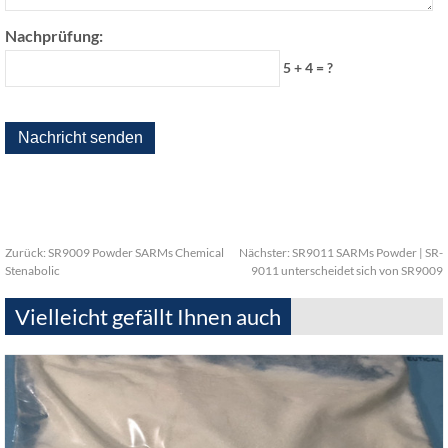
Nachprüfung:
5 + 4 = ?
Zurück:
SR9009 Powder SARMs Chemical
Nächster:
SR9011 SARMs Powder | SR-
Stenabolic
9011 unterscheidet sich von SR9009
Vielleicht gefällt Ihnen auch