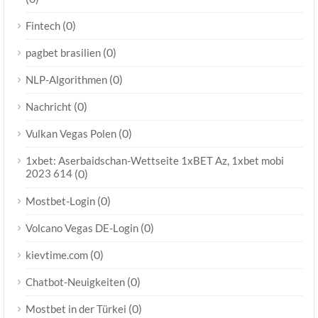
(0)
Fintech
(0)
pagbet brasilien
(0)
NLP-Algorithmen
(0)
Nachricht
(0)
Vulkan Vegas Polen
1xbet: Aserbaidschan-Wettseite 1xBET Az, 1xbet mobi
2023 614
(0)
(0)
Mostbet-Login
(0)
Volcano Vegas DE-Login
(0)
kievtime.com
(0)
Chatbot-Neuigkeiten
(0)
Mostbet in der Türkei