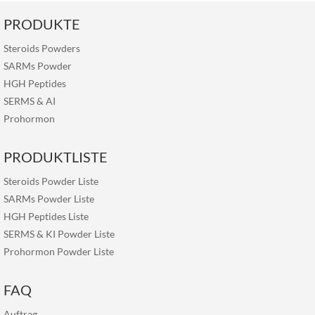
PRODUKTE
Steroids Powders
SARMs Powder
HGH Peptides
SERMS
&
AI
Prohormon
PRODUKTLISTE
Steroids Powder Liste
SARMs Powder Liste
HGH Peptides Liste
SERMS & KI Powder Liste
Prohormon Powder Liste
FAQ
Auftrag