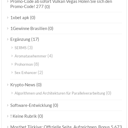
Promo-Code ab sofort Vulkan Vegas Holen Sie sich den
Promo-Code! 277
(0)
(0)
1xbet apk
(0)
1Gewinne Brasilien
(17)
Ergänzung
(3)
SERMS
(4)
Aromatasehemmer
(8)
Prohormon
(2)
Sex Enhancer
(0)
Krypto-News
(0)
Algorithmen und Architekturen für Parallelverarbeitung
(0)
Software-Entwicklung
(0)
! Keine Rubrik
Mostbet Türkiye: Offizielle Seite, Aufzeichnen, Bonus 5 673