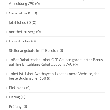
Anmeldung 790
(0)
(0)
Generative KI
(0)
jetzt ist es 90
(0)
mostbet-ru-serg
(0)
Forex-Broker
(0)
Stellenangebote im IT-Bereich
1xBet Rabattcodes 1xbet OFF Coupon garantierter Bonus
auf Ihre Einzahlung Rabattcoupons 760
(0)
1xbet ist 1xbet Azerbaycan,1xbet az merc-Website, der
beste Buchmacher 158
(0)
(0)
PinUp apk
(0)
Dating
(0)
Prüfung