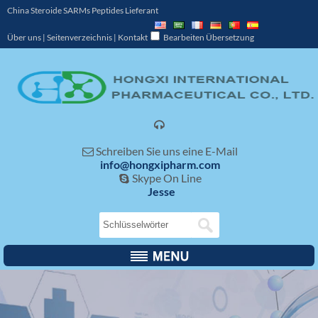
China Steroide SARMs Peptides Lieferant
Über uns
|
Seitenverzeichnis
|
Kontakt
Bearbeiten Übersetzung

Schreiben Sie uns eine E-Mail

info@hongxipharm.com
Skype On Line

Jesse