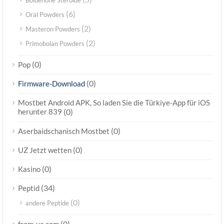
Boldenone Steroide
(6)
Oral Powders
(2)
Masteron Powders
(2)
Primobolan Powders
(0)
Pop
(0)
Firmware-Download
Mostbet Android APK, So laden Sie die Türkiye-App für iOS
herunter 839
(0)
(0)
Aserbaidschanisch Mostbet
(0)
UZ Jetzt wetten
(0)
Kasino
(34)
Peptid
(0)
andere Peptide
(0)