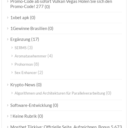
Promo-Code ab sofort Vulkan Vegas Holen Sie sich den
Promo-Code! 277
(0)
(0)
1xbet apk
(0)
1Gewinne Brasilien
(17)
Ergänzung
(3)
SERMS
(4)
Aromatasehemmer
(8)
Prohormon
(2)
Sex Enhancer
(0)
Krypto-News
(0)
Algorithmen und Architekturen für Parallelverarbeitung
(0)
Software-Entwicklung
(0)
! Keine Rubrik
Mostbet Türkiye: Offizielle Seite, Aufzeichnen, Bonus 5 673