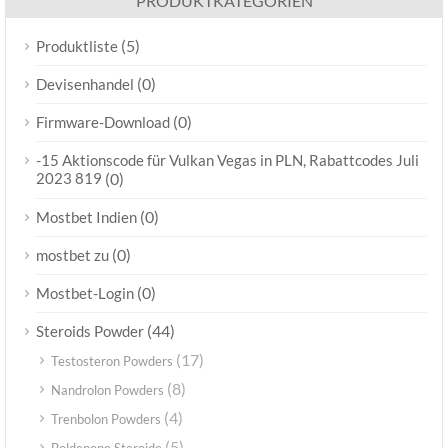
PRODUKTKATEGORIEN
(5)
Produktliste
(0)
Devisenhandel
(0)
Firmware-Download
-15 Aktionscode für Vulkan Vegas in PLN, Rabattcodes Juli
2023 819
(0)
(0)
Mostbet Indien
(0)
mostbet zu
(0)
Mostbet-Login
(44)
Steroids Powder
(17)
Testosteron Powders
(8)
Nandrolon Powders
(4)
Trenbolon Powders
(5)