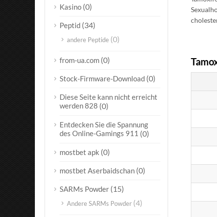
(0)
Kasino
Sexualho
choleste
(34)
Peptid
(0)
andere Peptide
(0)
from-ua.com
Tamoxi
(0)
Stock-Firmware-Download
Diese Seite kann nicht erreicht
werden 828
(0)
Entdecken Sie die Spannung
des Online-Gamings 911
(0)
(0)
mostbet apk
(0)
mostbet Aserbaidschan
(15)
SARMs Powder
(4)
Andere SARMs Powder