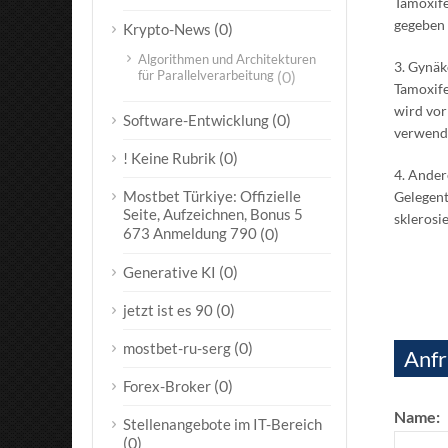
Tamoxife
gegeben 
(0)
Krypto-News
Algorithmen und Architekturen
3. Gynä
für Parallelverarbeitung
(0)
Tamoxife
wird vor
(0)
Software-Entwicklung
verwend
(0)
! Keine Rubrik
4. Ander
Mostbet Türkiye: Offizielle
Gelegent
Seite, Aufzeichnen, Bonus 5
sklerosi
673 Anmeldung 790
(0)
(0)
Generative KI
(0)
jetzt ist es 90
(0)
mostbet-ru-serg
Anfr
(0)
Forex-Broker
Name:
Stellenangebote im IT-Bereich
(0)