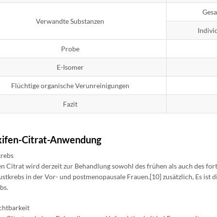
Gesa
Verwandte Substanzen
Indivi
Probe
E-Isomer
Flüchtige organische Verunreinigungen
Fazit
ifen-Citrat-Anwendung
krebs
n Citrat wird derzeit zur Behandlung sowohl des frühen als auch des for
ustkrebs in der Vor- und postmenopausale Frauen.[10] zusätzlich, Es is
bs.
chtbarkeit