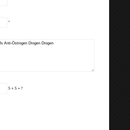
*
5 + 5 = ?