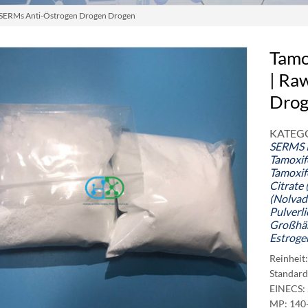
aw SERMs Anti-Östrogen Drogen Drogen
Tamo
| Ra
Dro
KATEGO
SERMS
Tamoxif
Tamoxife
Citrate 
(Nolvad
Pulverli
Großhä
Estroge
Reinheit
Standard
EINECS:
MP: 140