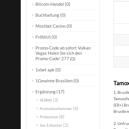
(0)
Bitcoin-Handel
(0)
Buchhaltung
(0)
Mostbet Casino
(0)
Fröhlich
Promo-Code ab sofort Vulkan
Vegas Holen Sie sich den
Promo-Code! 277
(0)
(0)
1xbet apk
(0)
1Gewinne Brasilien
Tamox
(17)
Ergänzung
1. Brust
Tamoxife
(3)
SERMS
(ER+) Br
(4)
Aromatasehemmer
Brustkre
(8)
Prohormon
2. Unfru
(2)
Sex Enhancer