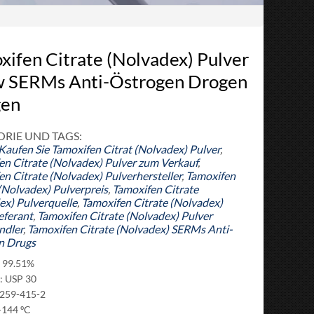
xifen Citrate (Nolvadex) Pulver
w SERMs Anti-Östrogen Drogen
gen
RIE UND TAGS:
Kaufen Sie Tamoxifen Citrat (Nolvadex) Pulver
,
en Citrate (Nolvadex) Pulver zum Verkauf
,
n Citrate (Nolvadex) Pulverhersteller
,
Tamoxifen
(Nolvadex) Pulverpreis
,
Tamoxifen Citrate
ex) Pulverquelle
,
Tamoxifen Citrate (Nolvadex)
eferant
,
Tamoxifen Citrate (Nolvadex) Pulver
ndler
,
Tamoxifen Citrate (Nolvadex) SERMs Anti-
n Drugs
: 99.51%
: USP 30
 259-415-2
-144 ºC