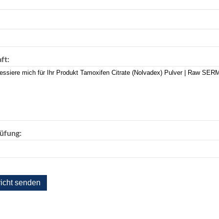
ft:
üfung: