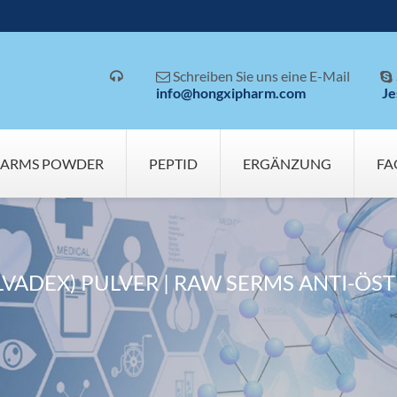
Schreiben Sie uns eine E-Mail



info@hongxipharm.com
Je
SARMS POWDER
PEPTID
ERGÄNZUNG
FA
LVADEX) PULVER | RAW SERMS ANTI-