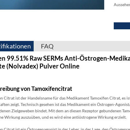
Aussehen
ifikationen
FAQ
en 99.51% Raw SERMs Anti-Östrogen-Medik
te (Nolvadex) Pulver Online
reibung von Tamoxifencitrat
n Citrat ist der Handelsname für das Medikament Tamoxifen Citrat, es ist 
aften zeigt. Technisch gesehen ist das Medikament ein Östrogen-Agonist
denen Zielgeweben bindet. Mit dem an diesen Rezeptor gebundenen Tamo
ne Wirkung auszuüben, und es wird eine antiöstrogene Wirkung erzielt.
n Citrat ist ein Östrogenagonist in der Leber, in der Lage, den Östrogenr