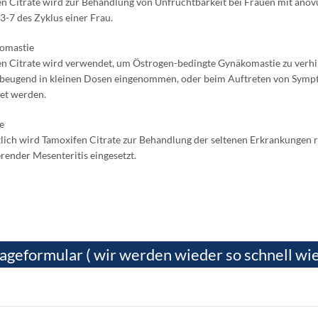
n Citrate wird zur Behandlung von Unfruchtbarkeit bei Frauen mit anov
3-7 des Zyklus einer Frau.
komastie
n Citrate wird verwendet, um Östrogen-bedingte Gynäkomastie zu verhin
beugend in kleinen Dosen eingenommen, oder beim Auftreten von Symp
et werden.
e
lich wird Tamoxifen Citrate zur Behandlung der seltenen Erkrankungen r
erender Mesenteritis eingesetzt.
ageformular ( wir werden wieder so schnell wie