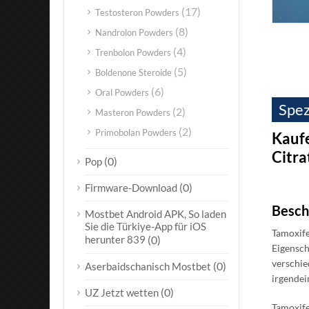
(17)
Testosteron Powders
(8)
Nandrolon Powders
(4)
Trenbolon Powders
(5)
Boldenone Steroide
(6)
Oral Powders
Spez
(2)
Masteron Powders
(2)
Primobolan Powders
Kauf
Citra
(0)
Pop
(0)
Firmware-Download
Besch
Mostbet Android APK, So laden
Sie die Türkiye-App für iOS
Tamoxife
herunter 839
(0)
Eigensch
verschie
(0)
Aserbaidschanisch Mostbet
irgendei
(0)
UZ Jetzt wetten
Tamoxife