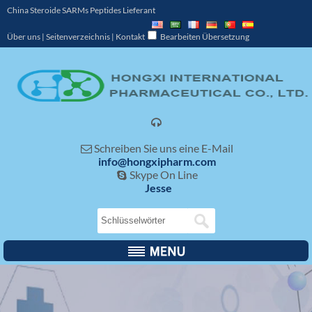
China Steroide SARMs Peptides Lieferant
Über uns
|
Seitenverzeichnis
|
Kontakt
Bearbeiten Übersetzung

Schreiben Sie uns eine E-Mail

info@hongxipharm.com
Skype On Line

Jesse