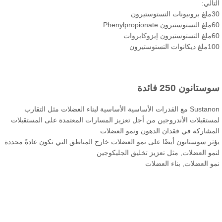
تالي:
التستوستيرون
Phenylpropionat
ن إيزوكابروات
نوات التستوستيرون
ستانون 250 فائدة
Sustanon مع القدرات الأساسية الأساسية لبناء العضلات مثل التقارب
ستقبلات الأندروجين من أجل تعزيز المسارات المعتمدة على المستقبلات
مشاركة في فقدان الدهون ونمو العضلات
ثر سوستانون أيضًا على نمو العضلات خارج المناطق التي تكون عادةً محددة
مو العضلات, مثل تعزيز تخليق الجليكوجين
و العضلات, بناء العضلات