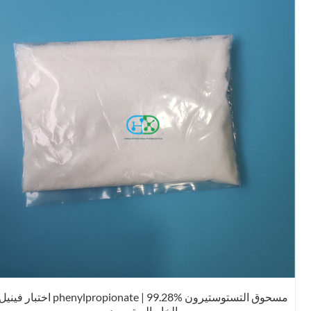
مسحوق التستوستيرون phenylpropionate | 99.28% اختبار فينيل
الخام الستيرويد