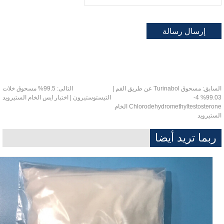
سابق:
مسحوق Turinabol عن طريق الفم |
التالى:
99.5% مسحوق خلات
99.03% 4-
التيستوستيرون | اختبار ايس الخام الستيرويد
Chlorodehydromethyltestosterone الخام
ستيرويد
ربما تريد أيضا