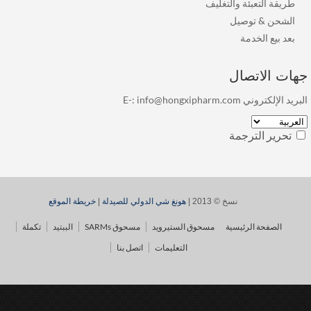
طريقة التعبئة والتغليف
الشحن & توصيل
بعد بيع الخدمة
هات الاتصال
بريد الإلكتروني E-:
info@hongxipharm.com
تحرير الترجمة
نسخ © 2013 |
هونغ شي الدولي للصيدلة
|
خريطة الموقع
الصفحة الرئيسية
مسحوق الستيرويد
مسحوق SARMs
الببتيد
تكملة
التعليمات
اتصل بنا