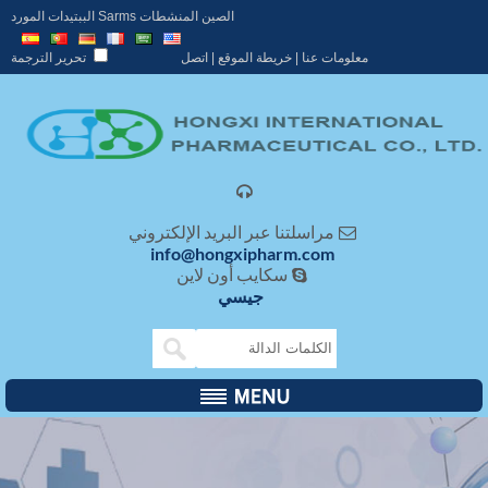
الصين المنشطات Sarms الببتيدات المورد
معلومات عنا
|
خريطة الموقع
|
اتصل
تحرير الترجمة

مراسلتنا عبر البريد الإلكتروني

info@hongxipharm.com
سكايب أون لاين

جيسي