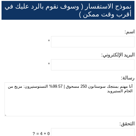
نموذج الاستفسار ( وسوف نقوم بالرد عليك في
أقرب وقت ممكن )
م:
*
بريد الإلكتروني:
*
الة:
تحقق:
0 + 4 = ?