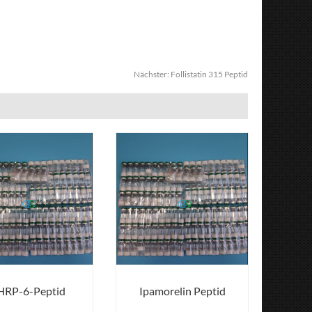
Nächster:
Follistatin 315 Peptid
RP-6-Peptid
Ipamorelin Peptid