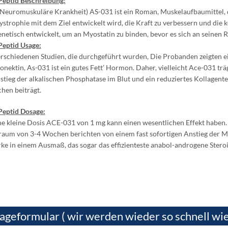
eptid Beschreibung:
Neuromuskuläre Krankheit) AS-031 ist ein Roman, Muskelaufbaumittel, 
strophie mit dem Ziel entwickelt wird, die Kraft zu verbessern und die 
netisch entwickelt, um an Myostatin zu binden, bevor es sich an seine
eptid Usage:
erschiedenen Studien, die durchgeführt wurden, Die Probanden zeigten 
onektin, As-031 ist ein gutes Fett’ Hormon. Daher, vielleicht Ace-031 trä
stieg der alkalischen Phosphatase im Blut und ein reduziertes Kollagente
hen beiträgt.
Peptid Dosage:
ne kleine Dosis ACE-031 von 1 mg kann einen wesentlichen Effekt habe
raum von 3-4 Wochen berichten von einem fast sofortigen Anstieg der
rke in einem Ausmaß, das sogar das effizienteste anabol-androgene Ste
ageformular ( wir werden wieder so schnell wie