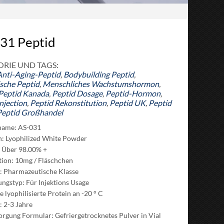
31 Peptid
RIE UND TAGS:
Anti-Aging-Peptid
,
Bodybuilding Peptid
,
sche Peptid
,
Menschliches Wachstumshormon
,
Peptid Kanada
,
Peptid Dosage
,
Peptid-Hormon
,
njection
,
Peptid Rekonstitution
,
Peptid UK
,
Peptid
Peptid Großhandel
name: AS-031
: Lyophilized White Powder
: Über 98.00% +
ation: 10mg / Fläschchen
: Pharmazeutische Klasse
gstyp: Für Injektions Usage
e lyophilisierte Protein an -20 ° C
t: 2-3 Jahre
orgung Formular: Gefriergetrocknetes Pulver in Vial