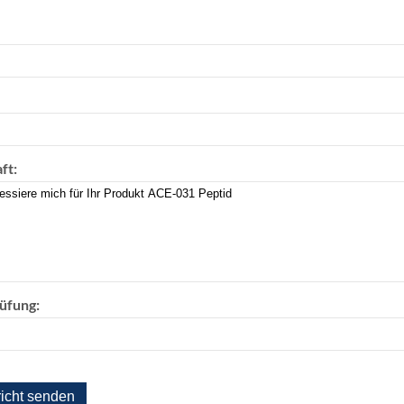
ft:
üfung: