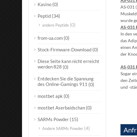
AS-031 P
(0)
Kasino
AS-031 (
Muskeldy
(34)
Peptid
wurde ge
(0)
andere Peptide
AS-031 P
In den v
(0)
from-ua.com
das Adip
einen An
(0)
Stock-Firmware-Download
der Knoc
Diese Seite kann nicht erreicht
werden 828
(0)
AS-031 
Sogar ei
Entdecken Sie die Spannung
den Zeit
des Online-Gamings 911
(0)
und -stä
(0)
mostbet apk
(0)
mostbet Aserbaidschan
(15)
SARMs Powder
(4)
Anfr
Andere SARMs Powder