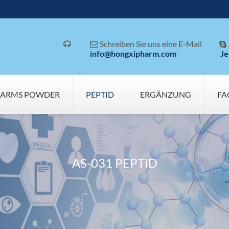
Schreiben Sie uns eine E-Mail



info@hongxipharm.com
Je
SARMS POWDER
PEPTID
ERGÄNZUNG
FA
AS-031 PEPTID