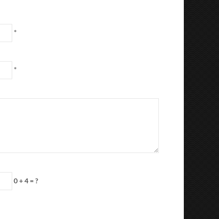
*
*
0 + 4 = ?