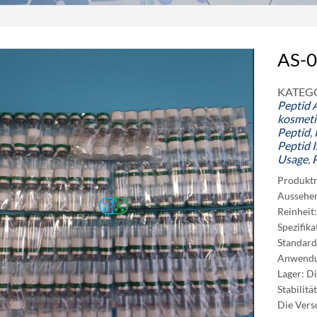
AS-0
KATEGO
Peptid
kosmeti
Peptid
,
Peptid I
Usage
,
Produkt
Aussehen
Reinheit
Spezifik
Standard
Anwendun
Lager: Di
Stabilitä
Die Vers