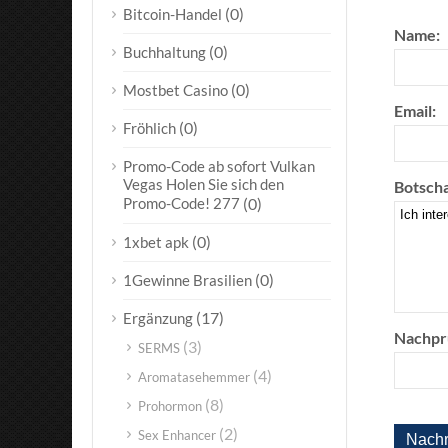
(0)
Bitcoin-Handel
Name:
(0)
Buchhaltung
(0)
Mostbet Casino
Email:
(0)
Fröhlich
Promo-Code ab sofort Vulkan
Vegas Holen Sie sich den
Botscha
Promo-Code! 277
(0)
(0)
1xbet apk
(0)
1Gewinne Brasilien
(17)
Ergänzung
Nachpr
(3)
SERMS
(4)
Aromatasehemmer
(8)
Prohormon
(2)
Sex Enhancer