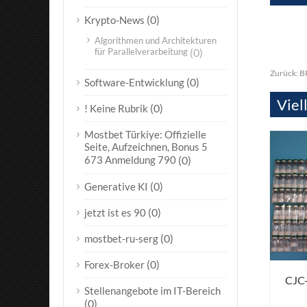
(0)
Krypto-News
Algorithmen und Architekturen
für Parallelverarbeitung
(0)
Zurück:
B
(0)
Software-Entwicklung
Viel
(0)
! Keine Rubrik
Mostbet Türkiye: Offizielle
Seite, Aufzeichnen, Bonus 5
673 Anmeldung 790
(0)
(0)
Generative KI
(0)
jetzt ist es 90
(0)
mostbet-ru-serg
(0)
Forex-Broker
CJC
Stellenangebote im IT-Bereich
(0)