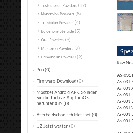
(17)
Testosteron Powders
(8)
Nandrolon Powders
(4)
Trenbolon Powders
(5)
Boldenone Steroide
(6)
Oral Powders
(2)
Masteron Powders
Spez
(2)
Primobolan Powders
Raw Nov
(0)
Pop
AS-031 P
(0)
Firmware-Download
As-031 S
As-031 A
Mostbet Android APK, So laden
As-031 H
Sie die Türkiye-App für iOS
As-031 L
herunter 839
(0)
As-031 V
(0)
As-031 L
Aserbaidschanisch Mostbet
As-031 
(0)
UZ Jetzt wetten