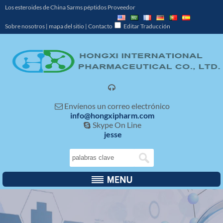
Los esteroides de China Sarms péptidos Proveedor
Sobre nosotros
|
mapa del sitio
|
Contacto
Editar Traducción

Envíenos un correo electrónico

info@hongxipharm.com
Skype On Line

jesse