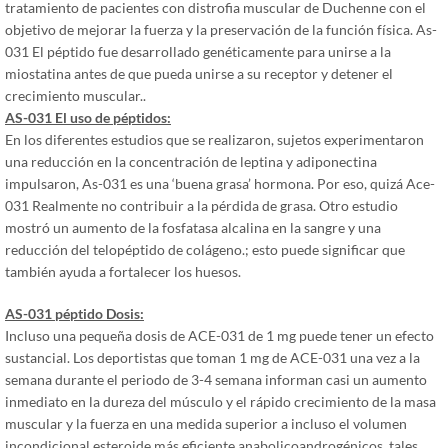
tratamiento de pacientes con distrofia muscular de Duchenne con el
objetivo de mejorar la fuerza y ​​la preservación de la función física. As-
031 El péptido fue desarrollado genéticamente para unirse a la
miostatina antes de que pueda unirse a su receptor y detener el
crecimiento muscular..
AS-031 El uso de péptidos:
En los diferentes estudios que se realizaron, sujetos experimentaron
una reducción en la concentración de leptina y adiponectina
impulsaron, As-031 es una ‘buena grasa’ hormona. Por eso, quizá Ace-
031 Realmente no contribuir a la pérdida de grasa. Otro estudio
mostró un aumento de la fosfatasa alcalina en la sangre y una
reducción del telopéptido de colágeno.; esto puede significar que
también ayuda a fortalecer los huesos.
AS-031 péptido Dosis:
Incluso una pequeña dosis de ACE-031 de 1 mg puede tener un efecto
sustancial. Los deportistas que toman 1 mg de ACE-031 una vez a la
semana durante el periodo de 3-4 semana informan casi un aumento
inmediato en la dureza del músculo y el rápido crecimiento de la masa
muscular y la fuerza en una medida superior a incluso el volumen
incondicional esteroide más eficiente anabolicoandrogénicos, tales