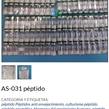
AS-031 péptido
CATEGORÍA Y ETIQUETAS:
péptido
Péptidos anti envejecimiento
,
culturismo péptido
,
péptido cosmética
,
Hormona del crecimiento humano
,
péptido
,