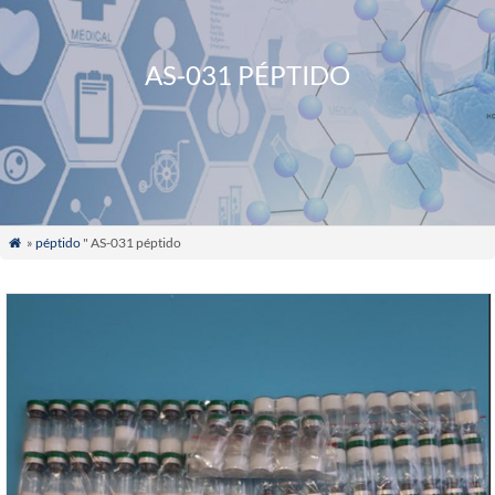
AS-031 PÉPTIDO
»
péptido
" AS-031 péptido
