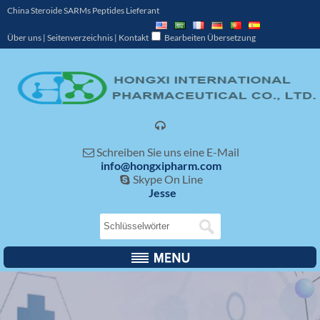
China Steroide SARMs Peptides Lieferant
Über uns
|
Seitenverzeichnis
|
Kontakt
Bearbeiten Übersetzung

Schreiben Sie uns eine E-Mail

info@hongxipharm.com
Skype On Line

Jesse