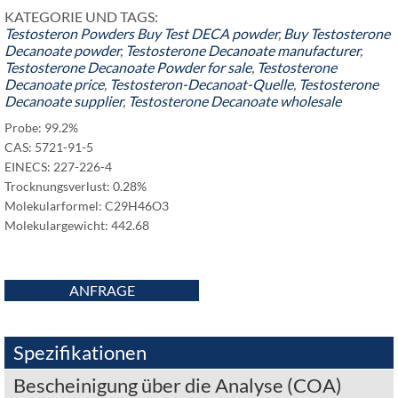
KATEGORIE UND TAGS:
Testosteron Powders
Buy Test DECA powder
,
Buy Testosterone
Decanoate powder
,
Testosterone Decanoate manufacturer
,
Testosterone Decanoate Powder for sale
,
Testosterone
Decanoate price
,
Testosteron-Decanoat-Quelle
,
Testosterone
Decanoate supplier
,
Testosterone Decanoate wholesale
Probe: 99.2%
CAS: 5721-91-5
EINECS: 227-226-4
Trocknungsverlust: 0.28%
Molekularformel:
C29H46O3
Molekulargewicht: 442.68
ANFRAGE
Spezifikationen
Bescheinigung über die Analyse (COA)