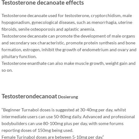
Testosterone decanoate effects
Testosterone decanoate used for testosterone
,
cryptorchidism
,
male
hypogonadism
,
gynecological diseases
,
such as menorrhagia
,
uterine
fibroids
,
senile osteoporosis and aplastic anemia
.
Testosterone decanoate can promote the development of male organs
and secondary sex characteristic
,
promote protein synthesis and bone
formation
,
estrogen
,
inhibit the growth of endometrium and ovary and
pituitary function
.
Testosterone enanthate can also make muscle growth
,
weight gain and
so on
.
Testosterondecanoat
Dosierung
“
Beginner Turnabol doses is suggested at 30-40mg per day
,
whilst
intermediate users can use 50-80mg daily
.
Advanced and professional
bodybuilders can use 80-100mg plus per day
,
with some forums
reporting doses of 150mg being used
.
Female Turinabol doses are between 5-10mg per day.
”