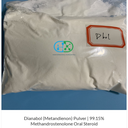
Dianabol (Metandienon) Pulver | 99.15%
Methandrostenolone Oral Steroid