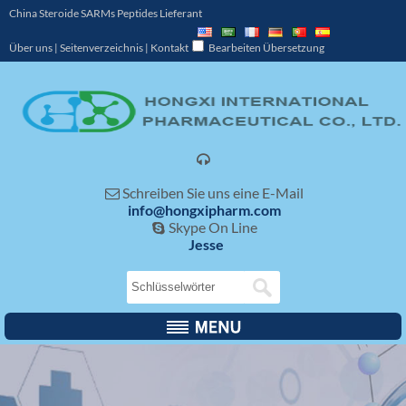
China Steroide SARMs Peptides Lieferant
Über uns
|
Seitenverzeichnis
|
Kontakt
Bearbeiten Übersetzung

Schreiben Sie uns eine E-Mail

info@hongxipharm.com
Skype On Line

Jesse