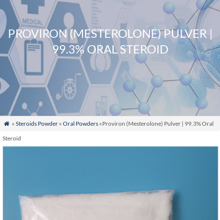
PROVIRON (MESTEROLONE) PULVER |
99.3% ORAL STEROID
»
Steroids Powder
»
Oral Powders
»Proviron (Mesterolone) Pulver | 99.3% Oral

Steroid