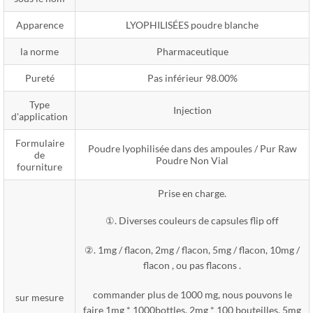
Apparence
LYOPHILISÉES poudre blanche
la norme
Pharmaceutique
Pureté
Pas inférieur 98.00%
Type
Injection
d'application
Formulaire
Poudre lyophilisée dans des ampoules / Pur Raw
de
Poudre Non Vial
fourniture
Prise en charge.
①. Diverses couleurs de capsules flip off
②. 1mg / flacon, 2mg / flacon, 5mg / flacon, 10mg /
flacon , ou pas flacons .
commander plus de 1000 mg, nous pouvons le
sur mesure
faire 1mg * 1000bottles, 2mg * 100 bouteilles, 5mg