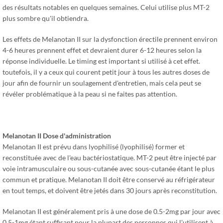
des résultats notables en quelques semaines. Celui utilise plus MT-2
plus sombre qu'il obtiendra.
Les effets de Melanotan II sur la dysfonction érectile prennent environ
4-6 heures prennent effet et devraient durer 6-12 heures selon la
réponse individuelle. Le timing est important si utilisé à cet effet.
toutefois, il y a ceux qui courent petit jour à tous les autres doses de
jour afin de fournir un soulagement d'entretien, mais cela peut se
révéler problématique à la peau si ne faites pas attention.
Melanotan II Dose d'administration
Melanotan II est prévu dans lyophilisé (lyophilisé) former et
reconstituée avec de l'eau bactériostatique. MT-2 peut être injecté par
voie intramusculaire ou sous-cutanée avec sous-cutanée étant le plus
commun et pratique. Melanotan II doit être conservé au réfrigérateur
en tout temps, et doivent être jetés dans 30 jours après reconstitution.
Melanotan II est généralement pris à une dose de 0.5-2mg par jour avec
0,5-1mg étant suffisant pour la plupart des personnes qui l'utilisent à