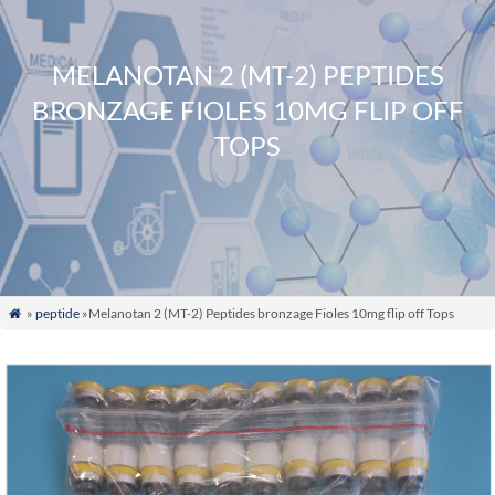
MELANOTAN 2 (MT-2) PEPTIDES
BRONZAGE FIOLES 10MG FLIP OFF
TOPS
»
peptide
»Melanotan 2 (MT-2) Peptides bronzage Fioles 10mg flip off Tops
