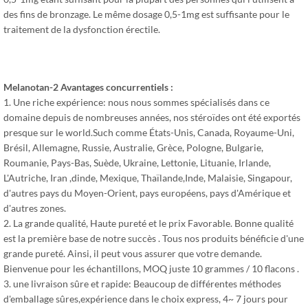
des fins de bronzage. Le même dosage 0,5-1mg est suffisante pour le
traitement de la dysfonction érectile.
Melanotan-2
Avantages concurrentiels :
1. Une riche expérience: nous nous sommes spécialisés dans ce
domaine depuis de nombreuses années, nos stéroïdes ont été exportés
presque sur le world.Such comme États-Unis, Canada, Royaume-Uni,
Brésil, Allemagne, Russie, Australie, Grèce, Pologne, Bulgarie,
Roumanie, Pays-Bas, Suède, Ukraine, Lettonie, Lituanie, Irlande,
L'Autriche, Iran ,dinde, Mexique, Thaïlande,Inde, Malaisie, Singapour,
d'autres pays du Moyen-Orient, pays européens, pays d'Amérique et
d'autres zones.
2. La grande qualité, Haute pureté et le prix Favorable. Bonne qualité
est la première base de notre succès . Tous nos produits bénéficie d'une
grande pureté. Ainsi, il peut vous assurer que votre demande.
Bienvenue pour les échantillons, MOQ juste 10 grammes / 10 flacons .
3. une livraison sûre et rapide: Beaucoup de différentes méthodes
d'emballage sûres,expérience dans le choix express, 4~ 7 jours pour