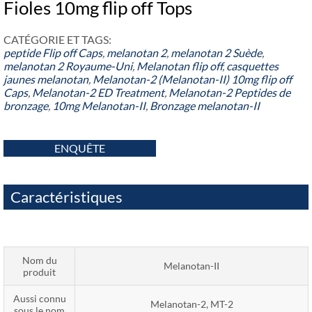
Fioles 10mg flip off Tops
CATÉGORIE ET ​​TAGS:
peptide
Flip off Caps
,
melanotan 2
,
melanotan 2 Suède
,
melanotan 2 Royaume-Uni
,
Melanotan flip off
,
casquettes
jaunes melanotan
,
Melanotan-2 (Melanotan-II) 10mg flip off
Caps
,
Melanotan-2 ED Treatment
,
Melanotan-2 Peptides de
bronzage
,
10mg Melanotan-II
,
Bronzage melanotan-II
ENQUÊTE
Caractéristiques
Nom du
Melanotan-II
produit
Aussi connu
Melanotan-2, MT-2
sous le nom