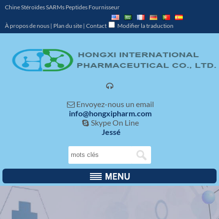
Chine Stéroïdes SARMs Peptides Fournisseur
À propos de nous
|
Plan du site
|
Contact
Modifier la traduction

Envoyez-nous un email

info@hongxipharm.com
Skype On Line

Jessé