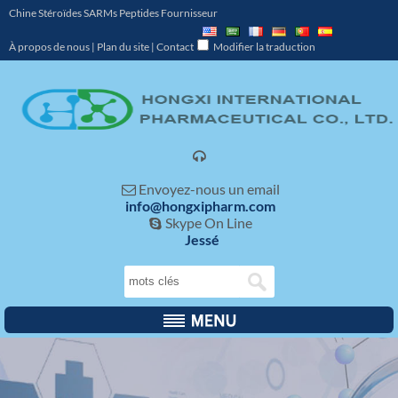
Chine Stéroïdes SARMs Peptides Fournisseur
À propos de nous
|
Plan du site
|
Contact
Modifier la traduction

Envoyez-nous un email

info@hongxipharm.com
Skype On Line

Jessé