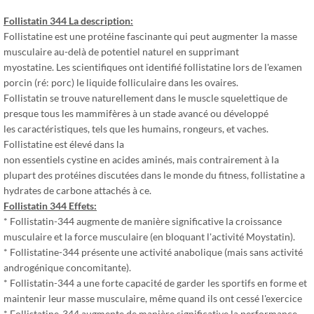
Follistatin 344 La description:
Follistatine est une protéine fascinante qui peut augmenter la masse
musculaire au-delà de potentiel naturel en supprimant
myostatine. Les scientifiques ont identifié follistatine lors de l'examen
porcin (ré: porc) le liquide folliculaire dans les ovaires.
Follistatin se trouve naturellement dans le muscle squelettique de
presque tous les mammifères à un stade avancé ou développé
les caractéristiques, tels que les humains, rongeurs, et vaches.
Follistatine est élevé dans la
non essentiels cystine en acides aminés, mais contrairement à la
plupart des protéines discutées dans le monde du fitness, follistatine a
hydrates de carbone attachés à ce.
Follistatin 344 Effets:
* Follistatin-344 augmente de manière significative la croissance
musculaire et la force musculaire (en bloquant l'activité Moystatin).
* Follistatine-344 présente une activité anabolique (mais sans activité
androgénique concomitante).
* Follistatin-344 a une forte capacité de garder les sportifs en forme et
maintenir leur masse musculaire, même quand ils ont cessé l'exercice
* Follistatine-344 augmente de manière significative la performance