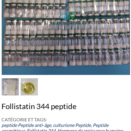
Follistatin 344 peptide
CATÉGORIE ET ​​TAGS:
peptide
Peptide anti-âge
,
culturisme Peptide
,
Peptide
cosmétique
,
Follistatin 344
,
Hormone de croissance humaine
,