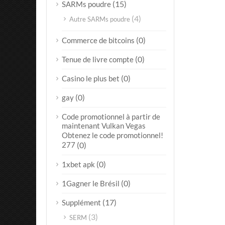
(15)
SARMs poudre
(4)
Autre SARMs poudre
(0)
Commerce de bitcoins
(0)
Tenue de livre compte
(0)
Casino le plus bet
(0)
gay
Code promotionnel à partir de
maintenant Vulkan Vegas
Obtenez le code promotionnel!
277
(0)
(0)
1xbet apk
(0)
1Gagner le Brésil
(17)
Supplément
(3)
SERM