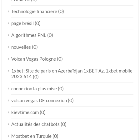
(0)
Technologie financière
(0)
page brésil
(0)
Algorithmes PNL
(0)
nouvelles
(0)
Volcan Vegas Pologne
1xbet: Site de paris en Azerbaïdjan 1xBET Az, 1xbet mobile
2023 614
(0)
(0)
connexion la plus mise
(0)
volcan vegas DE connexion
(0)
kievtime.com
(0)
Actualités des chatbots
(0)
Mostbet en Turquie