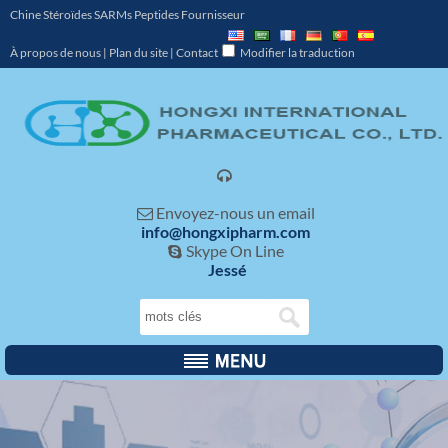
Chine Stéroïdes SARMs Peptides Fournisseur
À propos de nous
|
Plan du site
|
Contact
Modifier la traduction

Envoyez-nous un email

info@hongxipharm.com
Skype On Line

Jessé