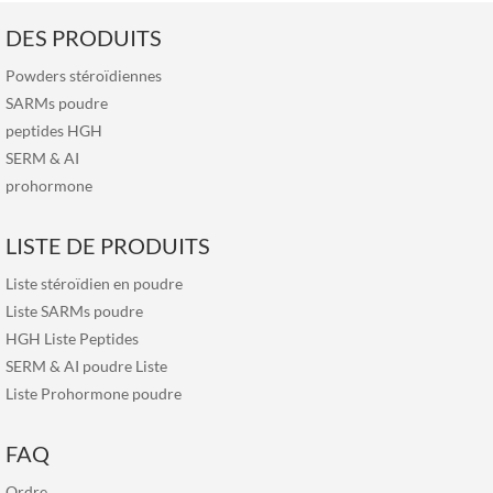
DES PRODUITS
Powders stéroïdiennes
SARMs poudre
peptides HGH
SERM
&
AI
prohormone
LISTE DE PRODUITS
Liste stéroïdien en poudre
Liste SARMs poudre
HGH Liste Peptides
SERM & AI poudre Liste
Liste Prohormone poudre
FAQ
Ordre