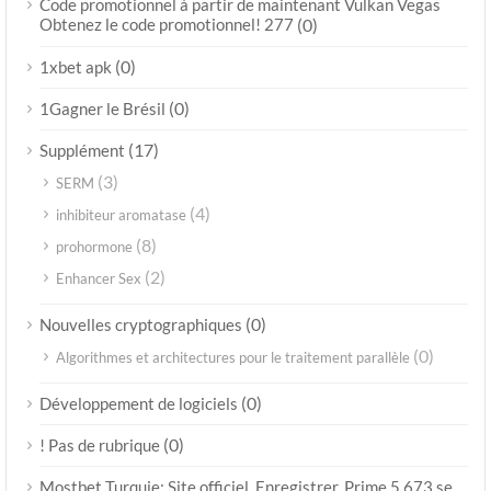
Code promotionnel à partir de maintenant Vulkan Vegas
Obtenez le code promotionnel! 277
(0)
(0)
1xbet apk
(0)
1Gagner le Brésil
(17)
Supplément
(3)
SERM
(4)
inhibiteur aromatase
(8)
prohormone
(2)
Enhancer Sex
(0)
Nouvelles cryptographiques
(0)
Algorithmes et architectures pour le traitement parallèle
(0)
Développement de logiciels
(0)
! Pas de rubrique
Mostbet Turquie: Site officiel, Enregistrer, Prime 5 673 se