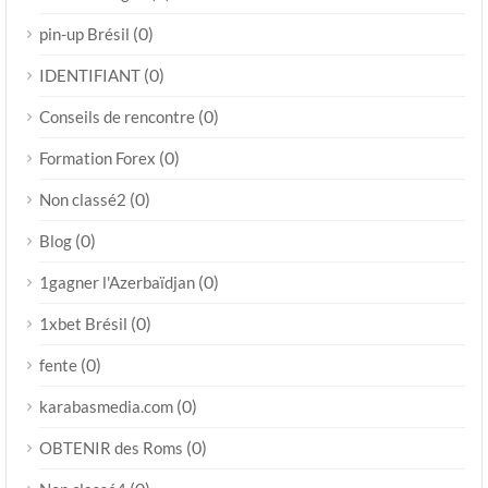
(0)
pin-up Brésil
(0)
IDENTIFIANT
(0)
Conseils de rencontre
(0)
Formation Forex
(0)
Non classé2
(0)
Blog
(0)
1gagner l'Azerbaïdjan
(0)
1xbet Brésil
(0)
fente
(0)
karabasmedia.com
(0)
OBTENIR des Roms