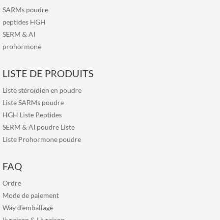
SARMs poudre
peptides HGH
SERM
&
AI
prohormone
LISTE DE PRODUITS
Liste stéroïdien en poudre
Liste SARMs poudre
HGH Liste Peptides
SERM & AI poudre Liste
Liste Prohormone poudre
FAQ
Ordre
Mode de paiement
Way d'emballage
livraison & Livraison