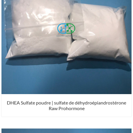
DHEA Sulfate poudre | sulfate de déhydroépiandrostérone
Raw Prohormone