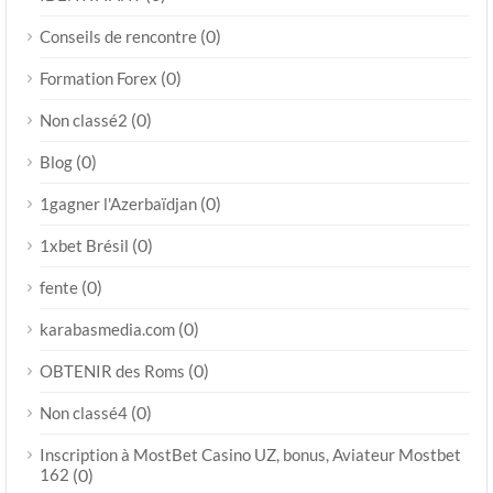
(0)
Conseils de rencontre
(0)
Formation Forex
(0)
Non classé2
(0)
Blog
(0)
1gagner l'Azerbaïdjan
(0)
1xbet Brésil
(0)
fente
(0)
karabasmedia.com
(0)
OBTENIR des Roms
(0)
Non classé4
Inscription à MostBet Casino UZ, bonus, Aviateur Mostbet
162
(0)