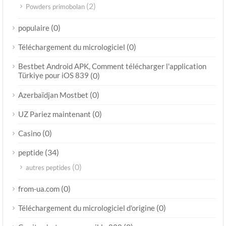
(2)
Powders primobolan
(0)
populaire
(0)
Téléchargement du micrologiciel
Bestbet Android APK, Comment télécharger l'application
Türkiye pour iOS 839
(0)
(0)
Azerbaïdjan Mostbet
(0)
UZ Pariez maintenant
(0)
Casino
(34)
peptide
(0)
autres peptides
(0)
from-ua.com
(0)
Téléchargement du micrologiciel d'origine