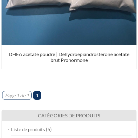
DHEA acétate poudre | Déhydroépiandrostérone acétate
brut Prohormone
Page 1 de 1
1
CATÉGORIES DE PRODUITS
(5)
Liste de produits