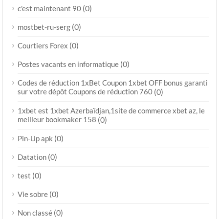
(0)
c'est maintenant 90
(0)
mostbet-ru-serg
(0)
Courtiers Forex
(0)
Postes vacants en informatique
Codes de réduction 1xBet Coupon 1xbet OFF bonus garanti
sur votre dépôt Coupons de réduction 760
(0)
1xbet est 1xbet Azerbaïdjan,1site de commerce xbet az, le
meilleur bookmaker 158
(0)
(0)
Pin-Up apk
(0)
Datation
(0)
test
(0)
Vie sobre
(0)
Non classé