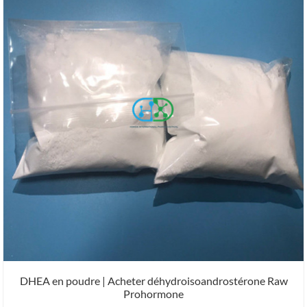
DHEA en poudre | Acheter déhydroisoandrostérone Raw
Prohormone