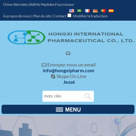
Chine Stéroïdes SARMs Peptides Fournisseur
À propos de nous
|
Plan du site
|
Contact
Modifier la traduction

Envoyez-nous un email

info@hongxipharm.com
Skype On Line

Jessé