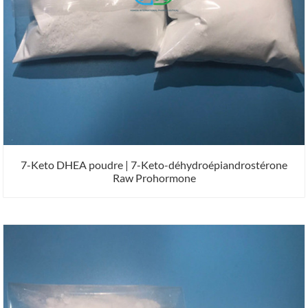
7-Keto DHEA poudre | 7-Keto-déhydroépiandrostérone
Raw Prohormone