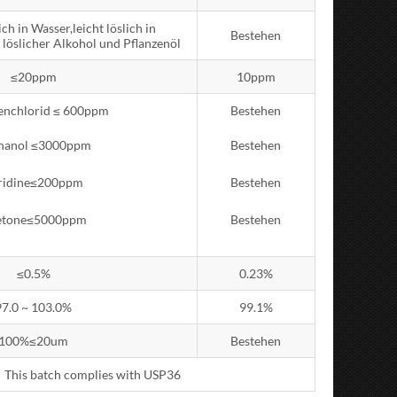
ch in Wasser,leicht löslich in
Bestehen
 löslicher Alkohol und Pflanzenöl
≤20ppm
10ppm
enchlorid ≤ 600ppm
Bestehen
hanol ≤3000ppm
Bestehen
ridine≤200ppm
Bestehen
etone≤5000ppm
Bestehen
≤0.5%
0.23%
97.0 ~ 103.0%
99.1%
100%≤20um
Bestehen
This batch complies with USP36