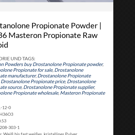
tanolone Propionate Powder |
6 Masteron Propionate Raw
oid
RIE UND TAGS:
on Powders
buy Drostanolone Propionate powder
,
olone Propionate for sale
,
Drostanolone
ate manufacturer
,
Drostanolone Propionate
,
Drostanolone Propionate price
,
Drostanolone
ate source
,
Drostanolone Propionate supplier
,
olone Propionate wholesale
,
Masteron Propionate
1-12-0
H36O3
.53
 208-303-1
 Weiß bis fast weißes, kristallines Pulver