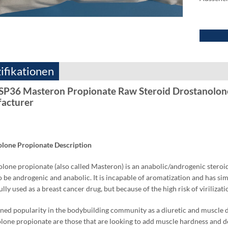
ifikationen
SP36 Masteron Propionate Raw Steroid Drostanolon
acturer
lone Propionate Description
olone propionate
(
also called Masteron
)
is an anabolic/androgenic steroi
 be androgenic and anabolic
.
It is incapable of aromatization and has si
ully used as a breast cancer drug
,
but because of the high risk of virilizati
ained popularity in the bodybuilding community as a diuretic and muscle 
lone propionate are those that are looking to add muscle hardness and de