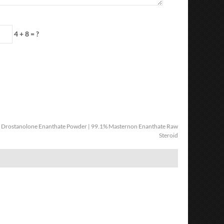
4 + 8 = ?
:
Drostanolone Enanthate Powder | 99.1% Masternon Enanthate Raw
Steroid