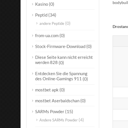
bodybuil
(0)
Kasino
(34)
Peptid
(0)
andere Peptide
Drostano
(0)
from-ua.com
(0)
Stock-Firmware-Download
Diese Seite kann nicht erreicht
werden 828
(0)
Entdecken Sie die Spannung
des Online-Gamings 911
(0)
(0)
mostbet apk
(0)
mostbet Aserbaidschan
(15)
SARMs Powder
(4)
Andere SARMs Powder