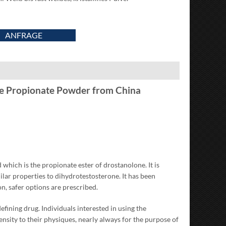
ANFRAGE
e Propionate Powder from China
d which is the propionate ester of drostanolone
.
It is
milar properties to dihydrotestosterone
.
It has been
on
,
safer options are prescribed
.
defining drug
.
Individuals interested in using the
nsity to their physiques
,
nearly always for the purpose of