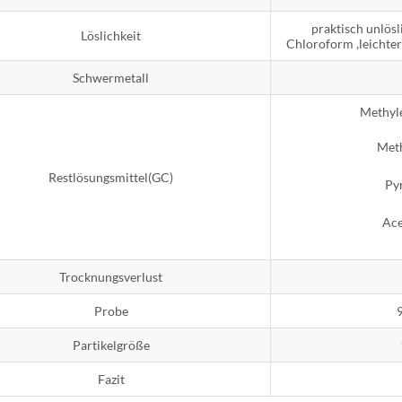
praktisch unlösli
Löslichkeit
Chloroform ,leichter
Schwermetall
Methyl
Met
Restlösungsmittel(GC)
Py
Ac
Trocknungsverlust
Probe
Partikelgröße
Fazit