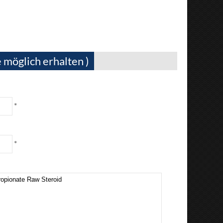
 möglich erhalten )
*
*