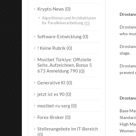
(0)
Krypto-News
Drostano
Algorithmen und Architekturen
für Parallelverarbeitung
(0)
Drostano
who must
(0)
Software-Entwicklung
Drostano
(0)
! Keine Rubrik
stage
.
Mostbet Türkiye: Offizielle
Seite, Aufzeichnen, Bonus 5
Drostano
673 Anmeldung 790
(0)
prevent 
(0)
Generative KI
(0)
jetzt ist es 90
Drostan
(0)
mostbet-ru-serg
Base Mast
(0)
Forex-Broker
Standard
High Mas
Stellenangebote im IT-Bereich
Women c
(0)