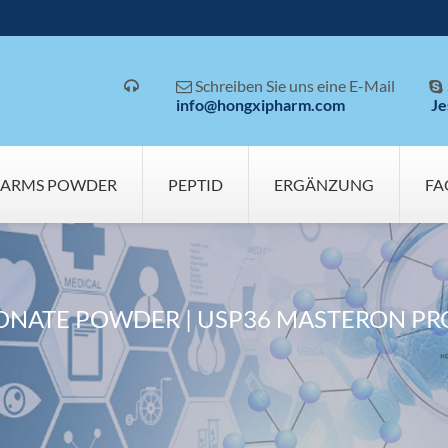
Schreiben Sie uns eine E-Mail



info@hongxipharm.com
Je
SARMS POWDER
PEPTID
ERGÄNZUNG
FA
NATE POWDER | USP36 MASTERON PR