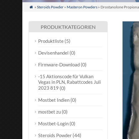
»
Steroids Powder
»
Masteron Powders
» Drostanolone Propion

PRODUKTKATEGORIEN
(5)
Produktliste
(0)
Devisenhandel
(0)
Firmware-Download
-15 Aktionscode für Vulkan
Vegas in PLN, Rabattcodes Juli
2023 819
(0)
(0)
Mostbet Indien
(0)
mostbet zu
(0)
Mostbet-Login
(44)
Steroids Powder