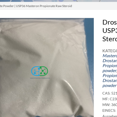
ate Powder
| USP36 Masteron Propionate Raw Steroid
Dros
USP3
Ster
KATEGO
Master
Drostan
Propion
powder
Propion
Drostan
powder
CAS: 52
MF:
C23
MW: 360
EINECS:
Aussehen: