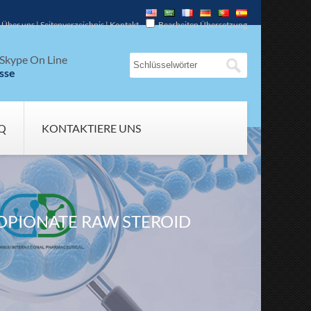
Über uns
|
Seitenverzeichnis
|
Kontakt
Bearbeiten Übersetzung
Skype On Line
sse
Q
KONTAKTIERE UNS
OPIONATE RAW STEROID