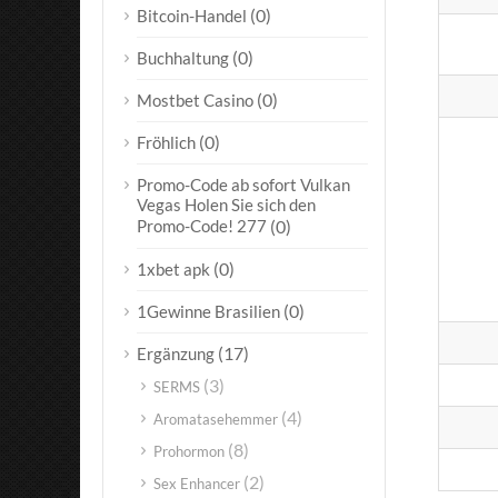
(0)
Bitcoin-Handel
(0)
Buchhaltung
(0)
Mostbet Casino
(0)
Fröhlich
Promo-Code ab sofort Vulkan
Vegas Holen Sie sich den
Promo-Code! 277
(0)
(0)
1xbet apk
(0)
1Gewinne Brasilien
(17)
Ergänzung
(3)
SERMS
(4)
Aromatasehemmer
(8)
Prohormon
(2)
Sex Enhancer