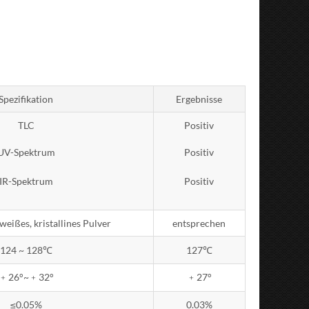
Spezifikation
Ergebnisse
TLC
Positiv
UV-Spektrum
Positiv
IR-Spektrum
Positiv
weißes, kristallines Pulver
entsprechen
124
~ 128℃
127℃
﹢26°~﹢32°
﹢27°
≤0.05%
0.03%