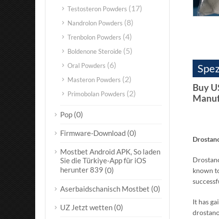
(17)
Testosteron Powders
(8)
Nandrolon Powders
(4)
Trenbolon Powders
(5)
Boldenone Steroide
(6)
Oral Powders
Spez
(2)
Masteron Powders
Buy U
(2)
Primobolan Powders
Manuf
(0)
Pop
(0)
Firmware-Download
Drostano
Mostbet Android APK, So laden
Drostan
Sie die Türkiye-App für iOS
herunter 839
(0)
known to
successf
(0)
Aserbaidschanisch Mostbet
It has g
(0)
UZ Jetzt wetten
drostano