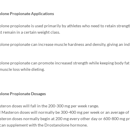
lone Propionate Applications
lone propionate is used primarily by athletes who need to retain strengt
 remain in a certain weight class
.
lone propionate can increase muscle hardness and density
,
giving an in
lone propionate can promote increased strength while keeping body fat 
muscle loss while dieting
.
olone Propionate Dosages
eron doses will fall in the
200-300
mg per week range
.
 Masteron doses will normally be
300-400
mg per week or an average o
teron doses normally begin at
200
mg every other day or
600-800 mg pr
an supplement with the Drostanolone hormone
.