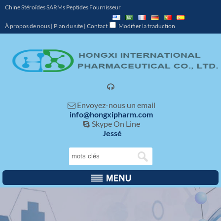
Chine Stéroïdes SARMs Peptides Fournisseur
À propos de nous
|
Plan du site
|
Contact
Modifier la traduction

Envoyez-nous un email

info@hongxipharm.com
Skype On Line

Jessé