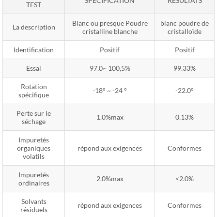
SPÉCIFICATION
RÉSULTATS
TEST
Blanc ou presque Poudre
blanc poudre de
La description
cristalline blanche
cristalloïde
Identification
Positif
Positif
Essai
97.0~ 100,5%
99.33%
Rotation
-18° ~ -24 °
-22.0°
spécifique
Perte sur le
1.0%max
0.13%
séchage
Impuretés
organiques
répond aux exigences
Conformes
volatils
Impuretés
2.0%max
<2.0%
ordinaires
Solvants
répond aux exigences
Conformes
résiduels