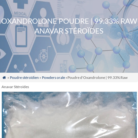
OXANDROLONE POUDRE | 99.33% RAW
ANAVAR STÉROÏDES
»
Poudre stéroïdien
»
Powders orale
»Poudre d'Oxandrolone | 99.33% Raw

Anavar Stéroïdes