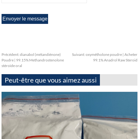
Précédent:
dianabol (métandiénone)
Suivant:
oxymétholone poudre | Acheter
Poudre | 99.15% Methandrostenolone
99.1% Anadrol Raw Steroid
stéroïde oral
Peut-être que vous aimez aussi