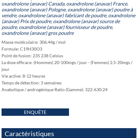
oxandrolone (anavar) Canada
,
oxandrolone (anavar) France
,
oxandrolone (anavar) Pologne
,
oxandrolone (anavar) poudre à
vendre
,
oxandrolone (anavar) fabricant de poudre
,
oxandrolone
(anavar) Prix ​​de poudre
,
oxandrolone (anavar) source de
poudre
,
oxandrolone (anavar) fournisseur de poudre
,
oxandrolone (anavar) gros poudre
Masse moléculaire: 306.44g / mol
Formule: C19H30O3
Point de fusion: 235 238 Celsius
La dose efficace: (Hommes) 20-100mgs / jour - (Femmes) 2.5-20mgs /
jour
Vie active: 8-12 heures
Temps de détection: 3 semaines
Anabolique / androgénique Ratio (Gamme): 322-630:24
ENQUÊTE
Caractéristiques