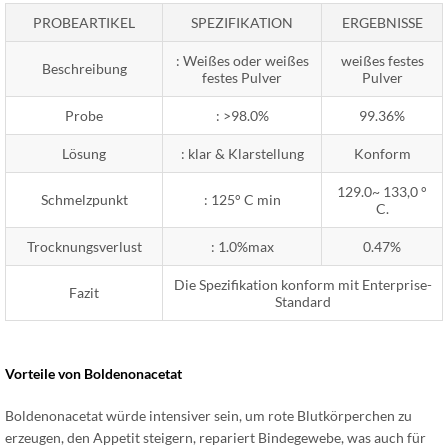
PROBEARTIKEL
SPEZIFIKATION
ERGEBNISSE
: Weißes oder weißes
weißes festes
Beschreibung
festes Pulver
Pulver
Probe
: >98.0%
99.36%
Lösung
: klar & Klarstellung
Konform
129.0~ 133,0 °
Schmelzpunkt
: 125° C min
C.
Trocknungsverlust
: 1.0%max
0.47%
Die Spezifikation konform mit Enterprise-
Fazit
Standard
Vorteile von Boldenonacetat
Boldenonacetat würde intensiver sein, um rote Blutkörperchen zu
erzeugen, den Appetit steigern, repariert Bindegewebe, was auch für