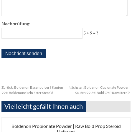
Nachprüfung:
5 + 9 = ?
Zurück:
Boldenon Basenpulver | Kaufen
Nächster:
Boldenon Cypionate Powder |
99% Boldenone kein Ester Steroid
Kaufen 99.3% Bold CYP Raw Steroid
Vielleicht gefällt Ihnen auch
Boldenon Propionate Powder | Raw Bold Prop Steroid
Lieferant