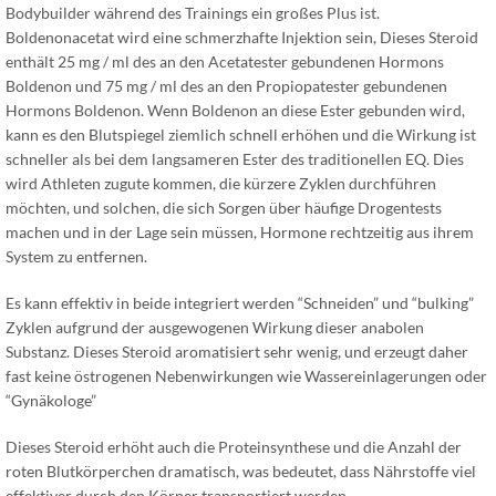
Bodybuilder während des Trainings ein großes Plus ist.
Boldenonacetat wird eine schmerzhafte Injektion sein, Dieses Steroid
enthält 25 mg / ml des an den Acetatester gebundenen Hormons
Boldenon und 75 mg / ml des an den Propiopatester gebundenen
Hormons Boldenon. Wenn Boldenon an diese Ester gebunden wird,
kann es den Blutspiegel ziemlich schnell erhöhen und die Wirkung ist
schneller als bei dem langsameren Ester des traditionellen EQ. Dies
wird Athleten zugute kommen, die kürzere Zyklen durchführen
möchten, und solchen, die sich Sorgen über häufige Drogentests
machen und in der Lage sein müssen, Hormone rechtzeitig aus ihrem
System zu entfernen.
Es kann effektiv in beide integriert werden “Schneiden” und “bulking”
Zyklen aufgrund der ausgewogenen Wirkung dieser anabolen
Substanz. Dieses Steroid aromatisiert sehr wenig, und erzeugt daher
fast keine östrogenen Nebenwirkungen wie Wassereinlagerungen oder
“Gynäkologe”
Dieses Steroid erhöht auch die Proteinsynthese und die Anzahl der
roten Blutkörperchen dramatisch, was bedeutet, dass Nährstoffe viel
effektiver durch den Körper transportiert werden.