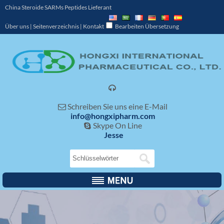
China Steroide SARMs Peptides Lieferant
Über uns
|
Seitenverzeichnis
|
Kontakt
Bearbeiten Übersetzung

Schreiben Sie uns eine E-Mail

info@hongxipharm.com
Skype On Line

Jesse