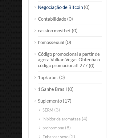
(0)
Negociação de Bitcoin
(0)
Contabilidade
(0)
cassino mostbet
(0)
homossexual
Código promocional a partir de
agora Vulkan Vegas Obtenha o
código promocional! 277
(0)
(0)
1apk xbet
(0)
1Ganhe Brasil
(17)
Suplemento
(3)
SERM
(4)
inibidor de aromatase
(8)
prohormone
(2)
Enhancer sexo