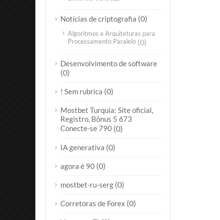
(0)
Notícias de criptografia
Algoritmos e Arquiteturas para
Processamento Paralelo
(0)
Desenvolvimento de software
(0)
(0)
! Sem rubrica
Mostbet Turquia: Site oficial,
Registro, Bônus 5 673
Conecte-se 790
(0)
(0)
IA generativa
(0)
agora é 90
(0)
mostbet-ru-serg
(0)
Corretoras de Forex