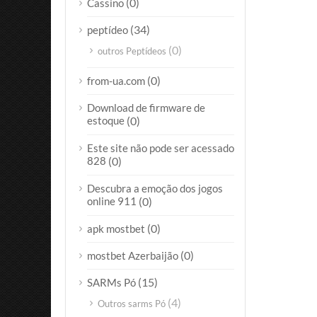
(0)
Cassino
(34)
peptídeo
(0)
outros Peptídeos
(0)
from-ua.com
Download de firmware de
estoque
(0)
Este site não pode ser acessado
828
(0)
Descubra a emoção dos jogos
online 911
(0)
(0)
apk mostbet
(0)
mostbet Azerbaijão
(15)
SARMs Pó
(4)
Outros sarms Pó