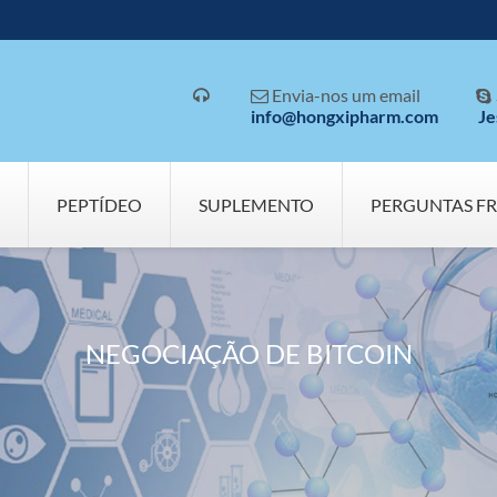
Envia-nos um email



info@hongxipharm.com
Je
PEPTÍDEO
SUPLEMENTO
PERGUNTAS F
NEGOCIAÇÃO DE BITCOIN