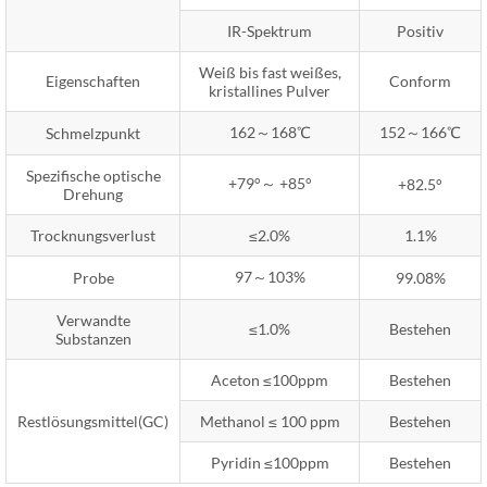
IR-Spektrum
Positiv
Weiß bis fast weißes,
Eigenschaften
Conform
kristallines Pulver
162～168℃
152～166℃
Schmelzpunkt
Spezifische optische
+79°～ +85°
+82.5°
Drehung
Trocknungsverlust
≤2.0%
1.1%
97～103%
Probe
99.08%
Verwandte
≤1.0%
Bestehen
Substanzen
Aceton ≤100ppm
Bestehen
Restlösungsmittel(GC)
Methanol ≤ 100 ppm
Bestehen
Pyridin ≤100ppm
Bestehen