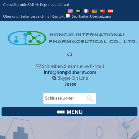
China Steroide SARMs Peptides Lieferant
Über uns
|
Seitenverzeichnis
|
Kontakt
Bearbeiten Übersetzung

Schreiben Sie uns eine E-Mail

info@hongxipharm.com
Skype On Line

Jesse