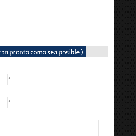
tan pronto como sea posible )
*
*