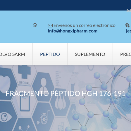
So
Envíenos un correo electrónico



info@hongxipharm.com
je
OLVO SARM
PÉPTIDO
SUPLEMENTO
PRE
FRAGMENTO PÉPTIDO HGH 176-191