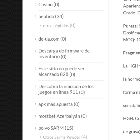
(0)
Casino
Aparienc
Grado: 
(34)
péptido
(0)
otros péptidos
Pureza:
Dosifica
(0)
de-ua.com
MOQ: 10
Descarga de firmware de
Fragmen
inventario
(0)
La HGH f
Este sitio no puede ser
alcanzado 828
(0)
la hormo
Descubra la emoción de los
juegos en línea 911
(0)
forma na
(0)
apk más apuesta
sensibili
(0)
mostbet Azerbaiyán
HGH. Com
(15)
polvo SARM
de grasa)
(4)
Otros Sarms Powder