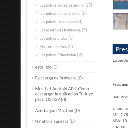
(17)
Los polvos de testosterona
(8)
Los polvos de nandrolona
(4)
Los polvos trembolona
(5)
Los esteroides boldenona
(6)
Los polvos orales
(2)
Masteron polvos
Pres
(2)
Los polvos Primobolan
La pérdi
(0)
estallido
(0)
Descarga de firmware
Fragmen
Mostbet Android APK, Cómo
descargar la aplicación Türkiye
nombre 
para iOS 839
(0)
sinónim
(0)
Azerbaiyán Mostbet
MF: C7
(0)
MW: 18
UZ ahora apuesta
CAS NO.