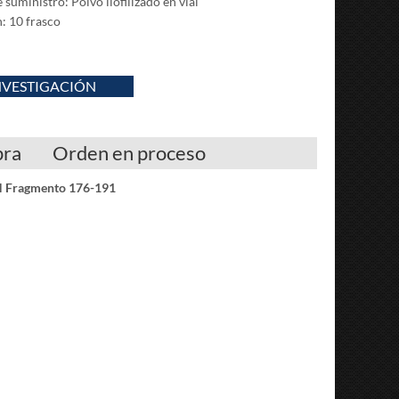
suministro: Polvo liofilizado en vial
: 10 frasco
NVESTIGACIÓN
pra
Orden en proceso
H Fragmento 176-191