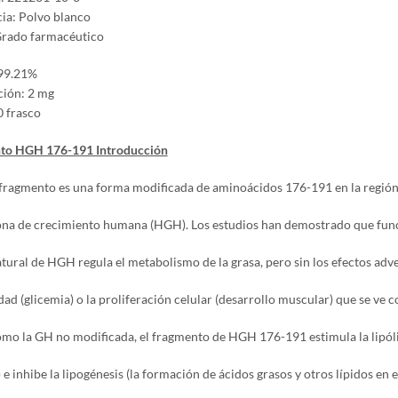
ia: Polvo blanco
Grado farmacéutico
 99.21%
ción: 2 mg
 frasco
to HGH 176-191 Introducción
ragmento es una forma modificada de aminoácidos 176-191 en la región
na de crecimiento humana (HGH). Los estudios han demostrado que funci
tural de HGH regula el metabolismo de la grasa, pero sin los efectos adve
dad (glicemia) o la proliferación celular (desarrollo muscular) que se ve 
o la GH no modificada, el fragmento de HGH 176-191 estimula la lipól
 e inhibe la lipogénesis (la formación de ácidos grasos y otros lípidos en 