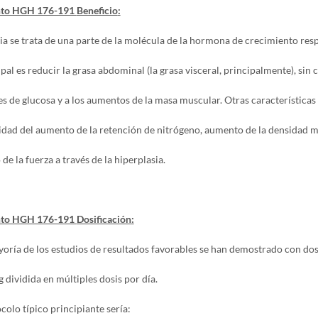
to HGH 176-191
Beneficio
:
ia se trata de una parte de la molécula de la hormona de crecimiento res
ipal es reducir la grasa abdominal (la grasa visceral, principalmente), si
es de glucosa y a los aumentos de la masa muscular. Otras características p
idad del aumento de la retención de nitrógeno, aumento de la densidad m
e la fuerza a través de la hiperplasia.
to HGH 176-191
Dosificación
:
yoría de los estudios de resultados favorables se han demostrado con do
 dividida en múltiples dosis por día.
colo típico principiante sería: