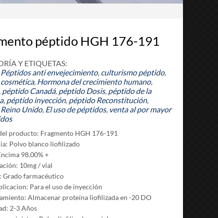
mento péptido HGH 176-191
RÍA Y ETIQUETAS:
Péptidos anti envejecimiento
,
culturismo péptido
,
 cosmética
,
Hormona del crecimiento humano
,
,
péptido Canadá
,
péptido Dosis
,
péptido de la
a
,
péptido inyección
,
péptido Reconstitución
,
 Reino Unido
,
El uso de péptidos
,
venta al por mayor
idos
del producto: Fragmento HGH 176-191
a: Polvo blanco liofilizado
Encima 98.00% +
ación: 10mg / vial
: Grado farmacéutico
plicacion: Para el uso de inyección
miento: Almacenar proteína liofilizada en -20 DO
dad: 2-3 Años