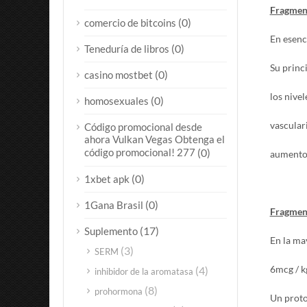
Fragmen
(0)
comercio de bitcoins
En esenc
(0)
Teneduría de libros
Su princ
(0)
casino mostbet
los nivel
(0)
homosexuales
vascular
Código promocional desde
ahora Vulkan Vegas Obtenga el
código promocional! 277
(0)
aumento d
(0)
1xbet apk
(0)
1Gana Brasil
Fragmen
(17)
Suplemento
En la ma
(3)
SERM
6mcg / kg
(4)
inhibidor de la aromatasa
(8)
prohormona
Un proto