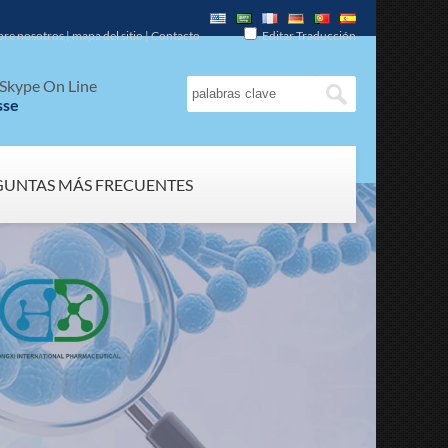
bre nosotros
|
mapa del sitio
|
Contacto
Editar Traducción
Skype On Line
sse
GUNTAS MÁS FRECUENTES