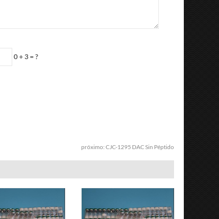
0 + 3 = ?
próximo:
CJC-1295 DAC Sin Péptido