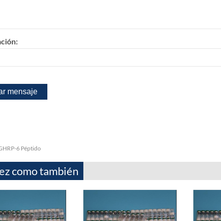
ación:
GHRP-6 Péptido
vez como también