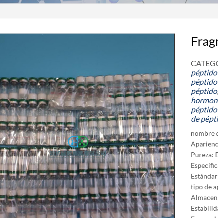
Frag
CATEGO
péptido
péptido
péptido
hormon
péptido
de pépt
nombre 
Aparienci
Pureza: 
Especific
Estándar
tipo de a
Almacena
Estabili