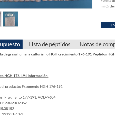
Forma de 
mi Orden
I
upuesto
Lista de péptidos
Notas de com
da de grasa humana culturismo HGH crecimiento
176-191 Péptidos HG
to HGH 176-191
información:
del producto: Fragmento HGH 176-191
os: Fragmento 177-191, AOD-9604
8H123N23O23S2
15.08152
: 221231-10-3