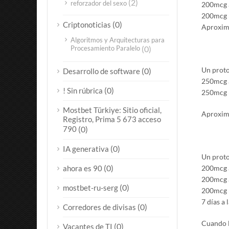
(2)
reforzador del sexo
200mcg 
200mcg 3
(0)
Criptonoticias
Aproxima
Algoritmos y Arquitecturas para
Procesamiento Paralelo
(0)
Un proto
(0)
Desarrollo de software
250mcg 
(0)
! Sin rúbrica
250mcg 3
Mostbet Türkiye: Sitio oficial,
Aproxima
Registro, Prima 5 673 acceso
790
(0)
(0)
IA generativa
Un proto
(0)
ahora es 90
200mcg 
200mcg a
(0)
mostbet-ru-serg
200mcg 3
7 días a
(0)
Corredores de divisas
Cuando l
(0)
Vacantes de TI