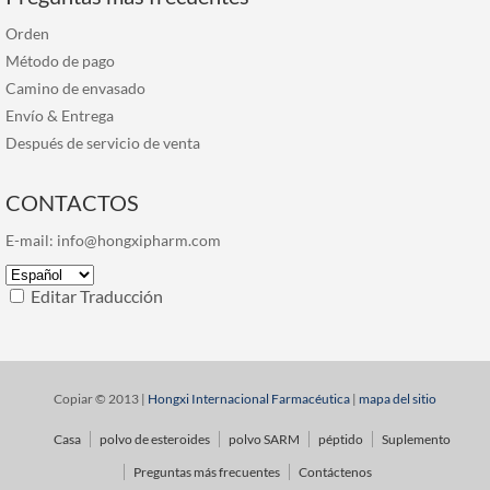
Orden
Método de pago
Camino de envasado
Envío & Entrega
Después de servicio de venta
CONTACTOS
E-mail:
info@hongxipharm.com
Editar Traducción
Copiar © 2013 |
Hongxi Internacional Farmacéutica
|
mapa del sitio
Casa
polvo de esteroides
polvo SARM
péptido
Suplemento
Preguntas más frecuentes
Contáctenos