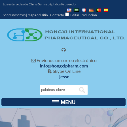
Los esteroides de China Sarms péptidos Proveedor
Sobre nosotros
|
mapa del sitio
|
Contacto
Editar Traducción

Envíenos un correo electrónico

info@hongxipharm.com
Skype On Line

jesse