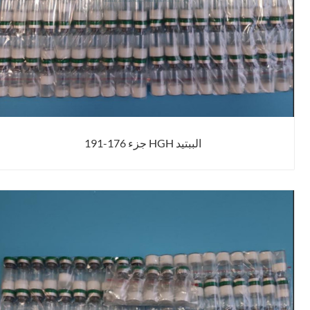
الببتيد HGH جزء 176-191