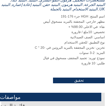
تحضرات التجميل
,
هرمون النمو البشري
,
الببتيد
,
الببتيد كندا
,
ببتيد الجرعة
,
الببتيد هرمون
,
الببتيد حقن
,
الببتيد إعادة إعماره
,
الببتيد
,
الببتيد الاستخدام
,
الببتيد بالجملة
لمنتج: HGH جزء 176-191
هر خارجي: المجففة بالتبريد مسحوق أبيض
: في الاعلى 98.00% +
: 10ملغ / قارورة
اسي: الصف الصيدلانية
ع التطبيق: للحقن الاستخدام
ين: تخزين المجففة بالتبريد البروتين في -20 ° C
د: 2-3 سنوات
وذج توريد: تجميد المجفف مسحوق في فيال
 10 قارورة
تحقيق
مواصفات
قائمة الببتيد