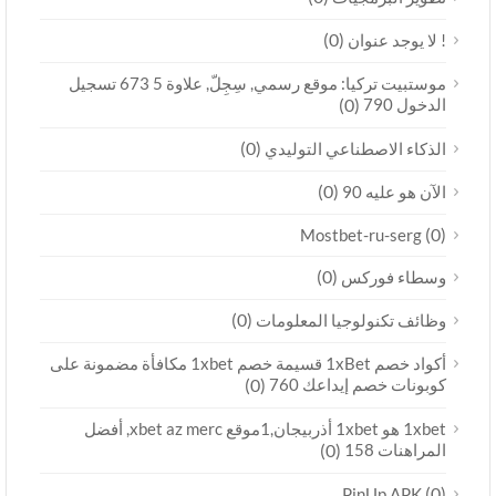
(0)
! لا يوجد عنوان
موستبيت تركيا: موقع رسمي, سِجِلّ, علاوة 5 673 تسجيل
الدخول 790
(0)
(0)
الذكاء الاصطناعي التوليدي
(0)
الآن هو عليه 90
(0)
Mostbet-ru-serg
(0)
وسطاء فوركس
(0)
وظائف تكنولوجيا المعلومات
أكواد خصم 1xBet قسيمة خصم 1xbet مكافأة مضمونة على
كوبونات خصم إيداعك 760
(0)
1xbet هو 1xbet أذربيجان,1موقع xbet az merc, أفضل
المراهنات 158
(0)
(0)
PinUp APK