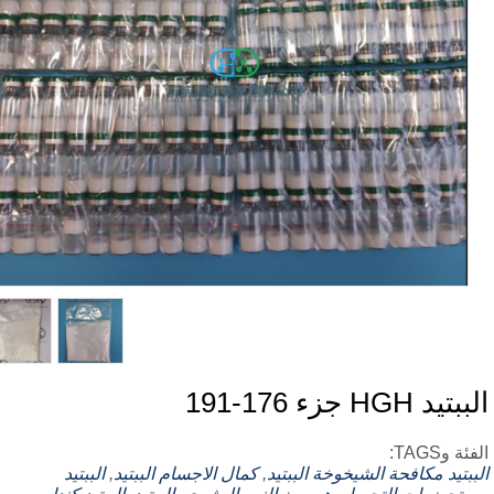
يد HGH جزء 176-191
ة وTAGS:
بتيد
مكافحة الشيخوخة الببتيد
,
كمال الاجسام الببتيد
,
الببتيد