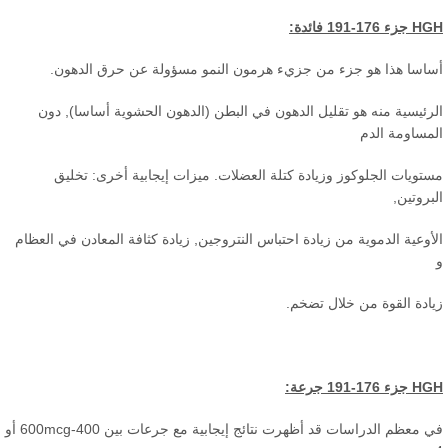
ء 176-191
فائدة
:
اسا هذا هو جزء من جزيء هرمون النمو مسؤولة عن حرق الدهون.
رئيسية منه هو تقليل الدهون في البطن (الدهون الحشوية أساسا), دون
مساومة الدم
تويات الجلوكوز وزيادة كتلة العضلات. ميزات إيجابية أخرى: تخليق
روتين,
وعية الدموية من زيادة احتباس النتروجين, زيادة كثافة المعادن في العظام
ادة القوة من خلال تضخم.
ء 176-191
جرعة
:
في معظم الدراسات قد أظهرت نتائج إيجابية مع جرعات بين 400-600mcg أو