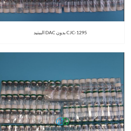
CJC-1295 بدون DAC الببتيد