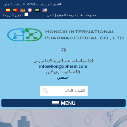
الصين المنشطات Sarms الببتيدات المورد
معلومات عنا
|
خريطة الموقع
|
اتصل
تحرير الترجمة

مراسلتنا عبر البريد الإلكتروني

info@hongxipharm.com
سكايب أون لاين

جيسي