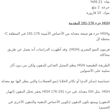
 99.21%
: 2 ملغ
10 قارورة
17-191 المقدمة
وHGH جزء هو صيغة معدلة من الأحماض الأمينية 176-191 في المنطقة C-
طة لل
هرمون النمو البشري (HGH). وقد أظهرت الدراسات أنه يعمل عن طريق
اكاة
الطريقة الطبيعية HGH ينظم التمثيل الغذائي للدهون ولكن من دون آثار
بية على الأنسولين
سية (سكر الدم) أو تكاثر الخلايا (نمو العضلات) والتي ينظر اليها مع معدلة
ء HGH 176-191 يحفز تحلل الدهون (انهيار
دهون) ويمنع تكون الدهون (تكوين الأحماض الدهنية والدهون الأخرى في
جسم).