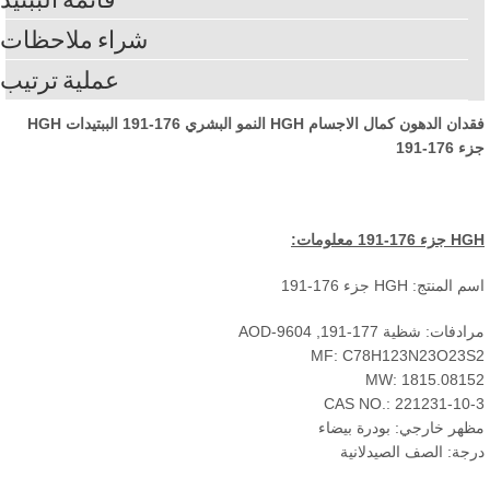
شراء ملاحظات
عملية ترتيب
ن الدهون كمال الاجسام HGH النمو البشري
176-191 الببتيدات HGH
17-191
ء 176-191
معلومات:
لمنتج: HGH جزء 176-191
فات: شظية 177-191, AOD-9604
MF: C78H123N23O23
MW: 1815.081
CAS NO.: 221231-10
هر خارجي: بودرة بيضاء
جة: الصف الصيدلانية