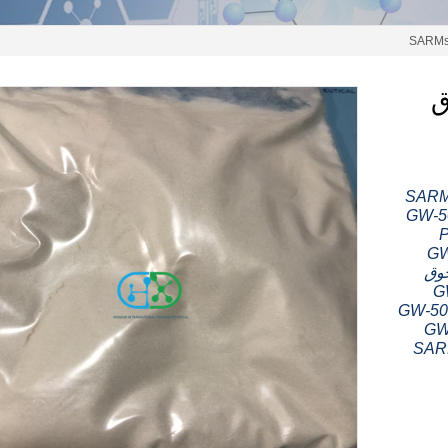
مسحوق
وق SARMs
GW-5
P
GW
 مسحوق
G
GW-50
GW