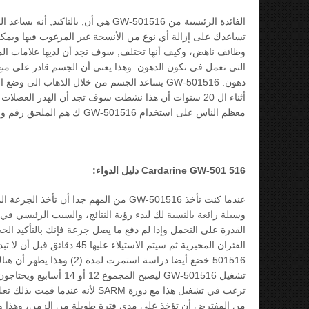
الفائدة الرئيسية من GW-501516 هي أن
تساعدك على إزالة أي نوع من الأنسجة غير المرغوب فيها ويمك
وظائف ناهض، وكيف أنها تختلف, سوف تجد أن لديها علامات الموال
التي تعمل في تكون الدهون. وهذا يعني أن الجسم قادر على من
دهون. GW-501516 يساعد الجسم من خلال الذهاب
أثناء ال 20 سنوات أن هذا نشطت سوف تجد أن الهدر العض
معظم الناس على استخدام GW-501516 ك هم الملحق رقم واحد.
Cardarine GW-501 516
دليل الدواء:
القدرة على التحمل وإذا لم دفع ما يصل جرعة فإنك بالتأكيد ا
501516 خضع أيضا دراسة اس
من المفترض أن تؤخذ على مدى فترة طويلة من الزمن، وهذا وحده 