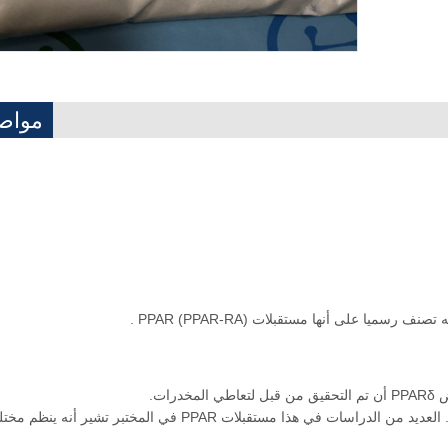
مواص
ENDUROBOL هو ناهض انتقائية مع قابلية عالية وأنها قوية جدا. العديد من الدراسات في هذا مستقبلات PPAR في المختبر تشير أنه 