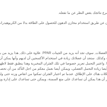
عند إلقاء نظرة على GW-501516 والآثار التي لديها على ألياف العضلات, سوف تجد أنه يزيد من الجينات PPAR. علاوة
 وكذلك. ستجد أن عضلاتك زيادة في استخدام الأكسجين أن لديهم وأنها يمكن أن
واعتبر التحمل تعزيز خصوصا في تلك الفئران المخبرية وهذا ينطبق فقط لاظها
ن الأدلة عندما يتعلق الأمر GW-501516. ويمكن أيضا زيادة التحمل العضلي، ويمكن أيضا نعمل معكم من اجل التأكد من أن
 هناك على الإطلاق. عندما تم اختبار الفئران تمكنوا من انقاص وزنه حتى ولو
ار أن هذا يمكن أن تساعدك على منع السمنة، ويمكن حتى تساعدك على إدارة و