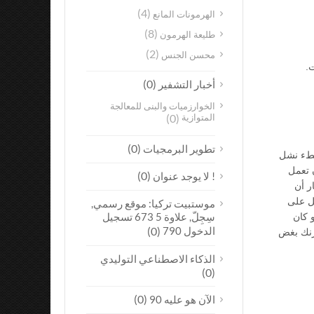
(4)
الهرمونات المانع
(8)
طليعة الهرمون
(2)
محسن الجنس
(0)
أخبار التشفير
الخوارزميات والبنى للمعالجة
المتوازية
(0)
(0)
تطوير البرمجيات
 على ذلك, هذا يزيد من بطء نشل
 تعمل
(0)
! لا يوجد عنوان
ر أن
 تحصل على
موستبيت تركيا: موقع رسمي,
سِجِلّ, علاوة 5 673 تسجيل
 كان
الدخول 790
(0)
زنك بغض
الذكاء الاصطناعي التوليدي
(0)
(0)
الآن هو عليه 90