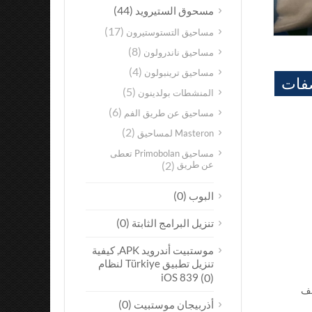
(44)
مسحوق الستيرويد
(17)
مساحيق التستوستيرون
(8)
مساحيق ناندرولون
(4)
مساحيق ترينبولون
فات
(5)
المنشطات بولدينون
(6)
مساحيق عن طريق الفم
(2)
Masteron لمساحيق
مساحيق Primobolan تعطى
عن طريق
(2)
(0)
البوب
(0)
تنزيل البرامج الثابتة
موستبيت أندرويد APK, كيفية
تنزيل تطبيق Türkiye لنظام
iOS 839
(0)
ينظم مختلف
(0)
أذربيجان موستبيت