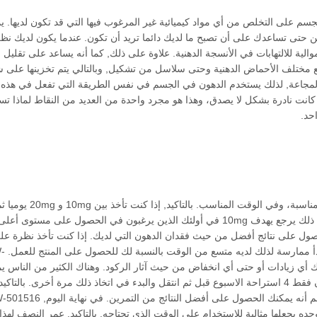
, بالتاكيد, أنه يساعد الجسم على التخلص من أي مواد كيميائية غير المرغوب فيها التي قد تكون لديها
ن حتى تساعدك على أن تصبح ما لديك دائما تريد أن تكون. عندما يكون لديك نظ
ية للالتهابات في الأنسجة الدهنية. علاوة على ذلك, كما أنه يساعد على تقليل ا
ع مختلف الأحماض الدهنية وحتى سلاسل من تشكيل, وبالتالي يتم تخزينها على
 الى وضع المجاعة, لذلك يستخدم الدهون في الجسم في نفس الطريقة التي تفعل في هذه ا
لات كانت نادرة بشكل لا يصدق، وهذا هو مجرد واحدة من العديد من النقاط لماذا تس
عندما كنت تأخذ GW-501516 من المهم جدا أن تأخذ الجرعة المناسبة
وسيلة رائعة بالنسبة لك لبدء رؤية النتائج، والسبب الرئيسي في ذلك يرجع يهدف 10mg في أولئك الذين يرغبون في الحصول على مستو
لحصول على نتائج أفضل من حيث فقدان الدهون التي لديك. إذا كنت تأخذ نظرة ع
الفئران المخبرية ثم سيتم الاستيلا
تمرت لمدة (2) وهذا يظهر أن هناك أي زيادات أو حتى أي انخفاض من حيث آثار الركود. وهناك الكثير من الناس
تشغيل GW-501516 ليصبح المجموع 12 أو 14 أسابيع ويحتاجون فقط 4 استراحة الاسبوع قبل ثم انتقل والبدء في اتخاذ ذلك مرة أخرى. بالتا
يجعلها مثالية للاستخدام على الوقت الذي تحتاجه. بالتاكيد, عمر النصف لهذا 