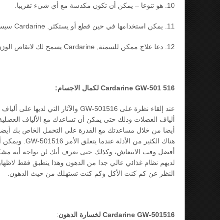
10. هو تنوعا – يمكن أن تكون مكدسة مع أي شيء تقريبا.
11. يمكن استخدامها في حين قطع أو يستكثر. Cardarine سيسرع نتائجك بغض النظر عن ما تفعله.
12. دعا علاج ممكن للسمنة, Cardarine يسمح لك لانقاص الوزن عن طريق استخدام مخازن الدهون للحصول على الطاقة بدلا من الكربوهيدرات.
Cardarine GW-501 516 لكمال الاجسام:
ألياف العضلات وذلك حتى يمكن أن تساعدك مع الألياف العضلية
أيضا من خلال مساعدتك مع القدرة على التحمل الخاص بك أيضا. 
هناك الكثير م
أفضل وقت الانتعاش، وكذلك حتى تعرف أنك لن تواجه أية مشكلات
لديهم نظام غذائي عالي جدا من الدهون وهذا ينطبق فقط لاظه
النظر عن كم كنت الأكل وكم كنت تستهلك من حيث الدهون.
Cardarine GW-501516 لخسارة الدهون
: