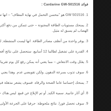
فوائد Cardarine GW-501516 :
1. GW 501516 هو "محسن التحمل في نهاية المطاف" – انها تستخدم من قبل الرياضيين والمنافسين النخبة لسبب.
2. يمنحك مستويات الطاقة المجنونة – حتى تتمكن من دفع أكثر
الهضاب لم يسبق له مثيل.
3. يوفر واحدة من أنظف مصادر الطاقة. انها ليست المنشطة, لذلك سوف لا تعطل أو يشعرون بالقلق على الإطلاق.
4. القدرة على تشغيل لطالما 12 أسابيع. ستحصل على نتائج أفضل وأفضل كلما كنت أعتبر.
5. يقلل وقت الانتعاش – مما يعني أنه يمكن رفع كل يوم تقريبا في حين أخذ GW.
6. سوف تذوب بسرعة الدهون, ولكن تقويضي عدم. وهذا يعني أنك سوف تبقى كل المكاسب الخاصة بك حين الحصول على أصغر حجما.
7. يمنحك إحساسا عاما الصحة والرفاه. فسوف يشعر مذهلة في الوقت الذي كنت عليه.
8. أي آثار جانبية, سمية الكبد, أو تم الإبلاغ عن قمع. ليس هناك حاجة لمعاهدة التعاون بشأن البراءات إما.
9. سوف تحصل فورا, نتائج ملحوظة: حرفيا على الجرعة الأولى.