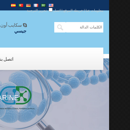
معلومات عنا
|
خريطة الموقع
|
اتصل
تحرير الترجمة
سكايب أون ل

جيسي
اتصل بنا
CARDARINE