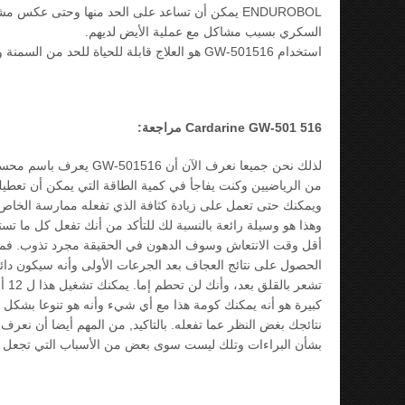
ENDUROBOL يمكن أن تساعد على الحد منها وحتى عك
السكري بسبب مشاكل مع عملية الأيض لديهم.
استخدام GW-501516 هو العلاج قابلة للحياة للحد من السمنة والظروف المختلفة التي ترتبط بها.
Cardarine GW-501 516 مراجعة:
لذلك نحن جميعا نعرف الآ
من الرياضيين وكنت يفاجأ في كمية الطاقة التي يمكن أن تعطيك
ويمكنك حتى تعمل على زيادة كثافة الذي تفعله ممارسة الخا
أقل وقت الانتعاش وسوف الدهون في الحقيقة مجرد تذوب. فمن
الحصول على نتائج العجاف بعد الجرعات الأولى وأنه سيكون دائ
تشع
كبيرة هو أنه يمكنك كومة هذا مع أي شيء وأنه هو تنوعا بشكل
نتائجك بغض النظر عما تفعله. بالتاكيد, من المهم أيضا أن نعر
بشأن البراءات وتلك ليست سوى بعض من الأسباب التي تجعل الكث