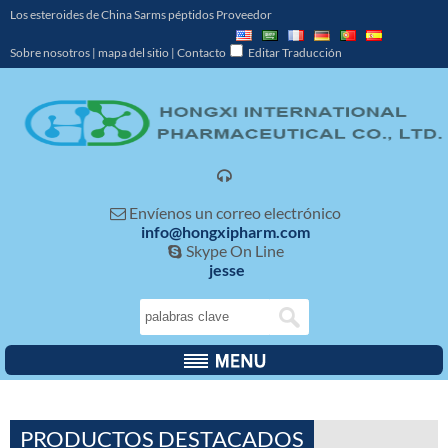
Los esteroides de China Sarms péptidos Proveedor
Sobre nosotros
|
mapa del sitio
|
Contacto
Editar Traducción

Envíenos un correo electrónico

info@hongxipharm.com
Skype On Line

jesse
PRODUCTOS DESTACADOS