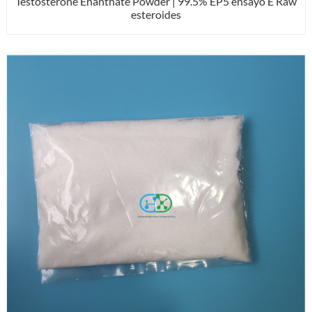
Testosterone Enanthate Powder | 99.5% EP5 ensayo E Raw
esteroides