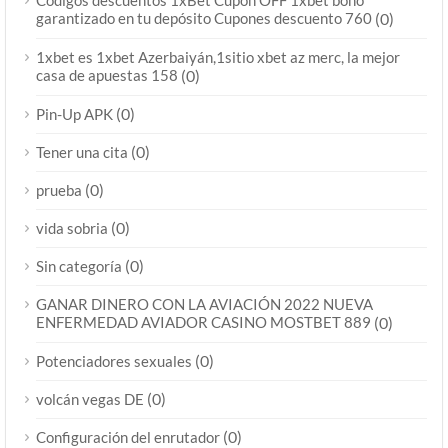
Códigos descuentos 1xBet Cupón OFF 1xbet bono
garantizado en tu depósito Cupones descuento 760
(0)
1xbet es 1xbet Azerbaiyán,1sitio xbet az merc, la mejor
casa de apuestas 158
(0)
(0)
Pin-Up APK
(0)
Tener una cita
(0)
prueba
(0)
vida sobria
(0)
Sin categoría
GANAR DINERO CON LA AVIACIÓN 2022 NUEVA
ENFERMEDAD AVIADOR CASINO MOSTBET 889
(0)
(0)
Potenciadores sexuales
(0)
volcán vegas DE
(0)
Configuración del enrutador