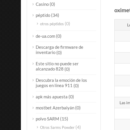
(0)
Casino
oximet
(34)
péptido
(0)
otros péptidos
L
(0)
de-ua.com
Descarga de firmware de
inventario
(0)
Este sitio no puede ser
alcanzado 828
(0)
Descubra la emoción de los
juegos en línea 911
(0)
(0)
apk más apuesta
Las i
(0)
mostbet Azerbaiyán
(15)
polvo SARM
(4)
Otros Sarms Powder