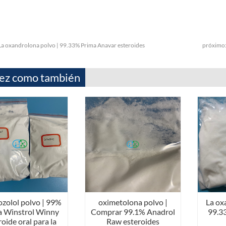
La oxandrolona polvo | 99.33% Prima Anavar esteroides
próximo
vez como también
ozolol polvo | 99%
oximetolona polvo |
La ox
a Winstrol Winny
Comprar 99.1% Anadrol
99.3
roide oral para la
Raw esteroides