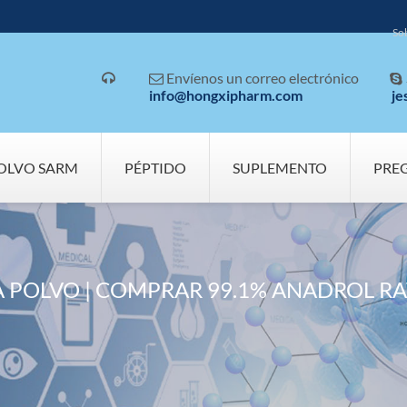
So
Envíenos un correo electrónico



info@hongxipharm.com
je
OLVO SARM
PÉPTIDO
SUPLEMENTO
PRE
POLVO | COMPRAR 99.1% ANADROL RA