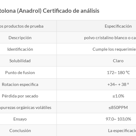
olona (Anadrol) Certificado de análisis
os productos de prueba
Especificación
Descripción
polvo cristalino blanco o ca
Identificación
Cumple los requerimie
Solubilidad
Claro
Punto de fusion
172~ 180 ℃
Rotacion especifica
+34~ + 38 °
Pérdida por secado
≤1.0%
mpurezas orgánicas volátiles
≤850PPM
Ensayo
97.0~ 103,0%
Conclusión
La especificac