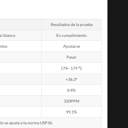
Resultados de la prueba
si blanco
En cumplimiento
ntos
Ajustarse
Pasar
174~ 179 ℃
+36.3°
0.4%
320PPM
99.1%
ión se ajusta a la norma USP36.