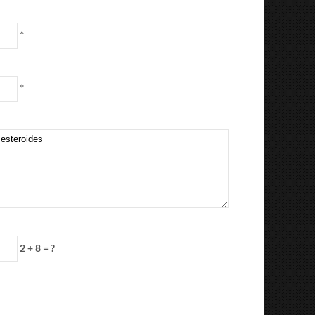
*
*
2 + 8 = ?