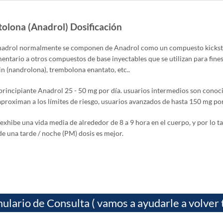
olona (Anadrol) Dosificación
nadrol normalmente se componen de Anadrol como un compuesto kickstart
ntario a otros compuestos de base inyectables que se utilizan para fines
n (nandrolona), trembolona enantato, etc..
principiante Anadrol 25 - 50 mg por día. usuarios intermedios son conoci
proximan a los límites de riesgo, usuarios avanzados de hasta 150 mg por
exhibe una vida media de alrededor de 8 a 9 hora en el cuerpo, y por lo 
de una tarde / noche (PM) dosis es mejor.
ulario de Consulta ( vamos a ayudarle a volver 