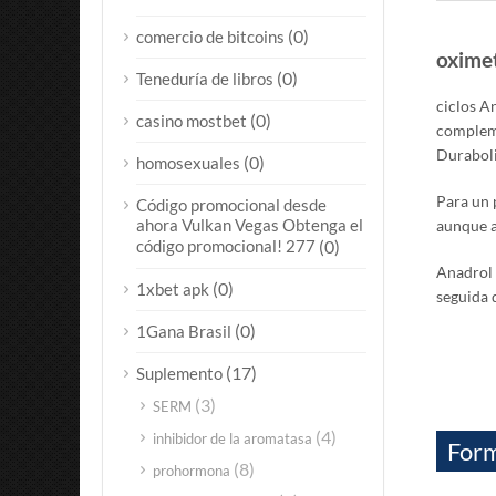
(0)
comercio de bitcoins
oximet
(0)
Teneduría de libros
ciclos A
(0)
casino mostbet
compleme
Duraboli
(0)
homosexuales
Para un 
Código promocional desde
ahora Vulkan Vegas Obtenga el
aunque a
código promocional! 277
(0)
Anadrol 
(0)
1xbet apk
seguida 
(0)
1Gana Brasil
(17)
Suplemento
(3)
SERM
(4)
inhibidor de la aromatasa
Form
(8)
prohormona