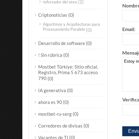
(2)
reforzador del sexo
Nombre
(0)
Criptonoticias
Algoritmos y Arquitecturas para
Email:
Procesamiento Paralelo
(0)
(0)
Desarrollo de software
Mensaj
(0)
! Sin rúbrica
Mostbet Türkiye: Sitio oficial,
Registro, Prima 5 673 acceso
790
(0)
(0)
IA generativa
Verific
(0)
ahora es 90
(0)
mostbet-ru-serg
(0)
Corredores de divisas
(0)
Vacantes de TI