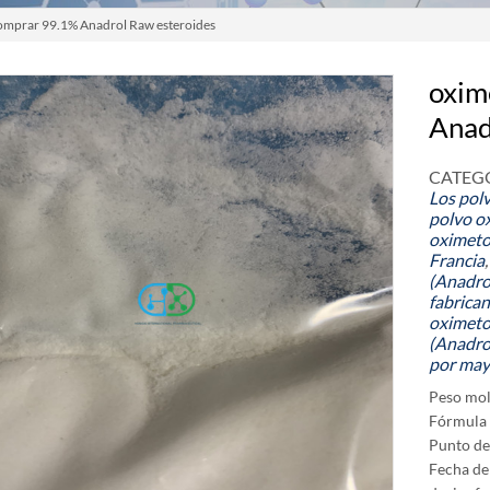
omprar 99.1% Anadrol Raw esteroides
oxim
Anad
CATEGO
Los polv
polvo o
oximeto
Francia
(Anadrol
fabrican
oximeto
(Anadro
por may
Peso mol
Fórmula 
Punto de
Fecha de