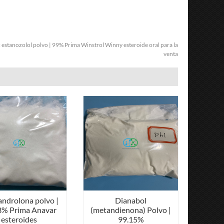
:
estanozolol polvo | 99% Prima Winstrol Winny esteroide oral para la
venta
androlona polvo |
Dianabol
3% Prima Anavar
(metandienona) Polvo |
esteroides
99.15%