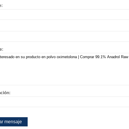
:
e:
ación: