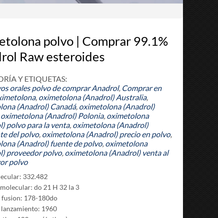
etolona polvo | Comprar 99.1%
rol Raw esteroides
RÍA Y ETIQUETAS:
os orales
polvo de comprar Anadrol
,
Comprar en
ximetolona
,
oximetolona (Anadrol) Australia
,
lona (Anadrol) Canadá
,
oximetolona (Anadrol)
,
oximetolona (Anadrol) Polonia
,
oximetolona
) polvo para la venta
,
oximetolona (Anadrol)
te del polvo
,
oximetolona (Anadrol) precio en polvo
,
lona (Anadrol) fuente de polvo
,
oximetolona
l) proveedor polvo
,
oximetolona (Anadrol) venta al
or polvo
ecular: 332.482
molecular: do 21 H 32 la 3
 fusion: 178-180do
 lanzamiento: 1960