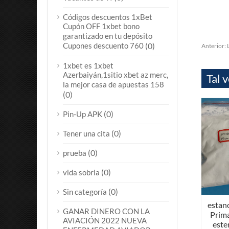
Códigos descuentos 1xBet
Cupón OFF 1xbet bono
garantizado en tu depósito
Cupones descuento 760
(0)
Anterior:
1xbet es 1xbet
Azerbaiyán,1sitio xbet az merc,
Tal 
la mejor casa de apuestas 158
(0)
(0)
Pin-Up APK
(0)
Tener una cita
(0)
prueba
(0)
vida sobria
(0)
Sin categoría
estan
GANAR DINERO CON LA
Prim
AVIACIÓN 2022 NUEVA
este