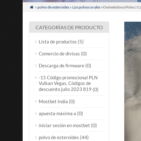
»
polvo de esteroides
»
Los polvos orales
»Oximetolona Polvo | C

CATEGORÍAS DE PRODUCTO
(5)
Lista de productos
(0)
Comercio de divisas
(0)
Descarga de firmware
-15 Código promocional PLN
Vulkan Vegas, Códigos de
descuento julio 2023 819
(0)
(0)
Mostbet India
(0)
apuesta máxima a
(0)
iniciar sesión en mostbet
(44)
polvo de esteroides