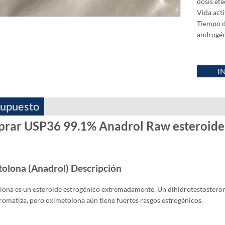
dosis ef
Vida act
Tiempo d
androgén
I
upuesto
rar USP36 99.1% Anadrol Raw esteroides
olona (Anadrol) Descripción
ona es un esteroide estrogénico extremadamente. Un dihidrotestoster
romatiza, pero oximetolona aún tiene fuertes rasgos estrogénicos.