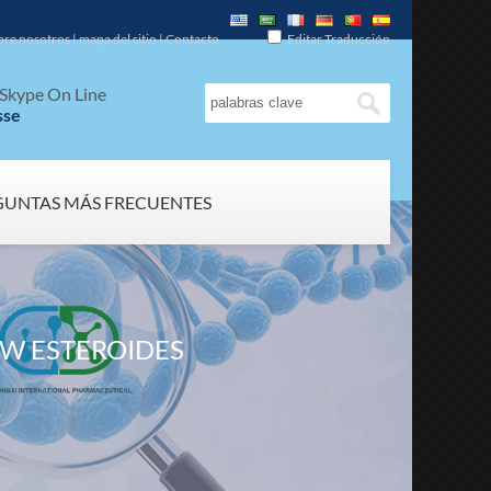
bre nosotros
|
mapa del sitio
|
Contacto
Editar Traducción
Skype On Line
sse
GUNTAS MÁS FRECUENTES
W ESTEROIDES