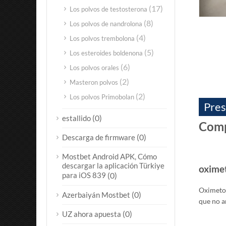
(17)
Los polvos de testosterona
(8)
Los polvos de nandrolona
(4)
Los polvos trembolona
(5)
Los esteroides boldenona
(6)
Los polvos orales
(2)
Masteron polvos
(2)
Los polvos Primobolan
Pres
(0)
estallido
Comp
(0)
Descarga de firmware
Mostbet Android APK, Cómo
descargar la aplicación Türkiye
oximet
para iOS 839
(0)
Oximetol
(0)
Azerbaiyán Mostbet
que no a
(0)
UZ ahora apuesta