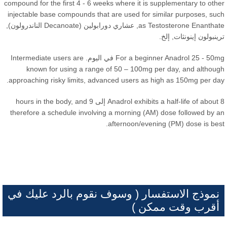
compound for the first
4 - 6
weeks where it is supplementary to oth
injectable base compounds that are used for similar purposes
,
su
as Testosterone Enantha
, عشاري دورابولين (Decanoate الناندرولون),
ينبولون إينونثات, إلخ.
- 50mg في اليوم.
For a beginner Anadrol
Intermediate users are
known for using a range of
50
– 100mg per day
,
and althou
.
approaching risky limits
,
advanced users as high as 150mg per d
9
Anadrol exhibits a half-life of about
and
,
hours in the body
therefore a schedule involving a morning
(
AM
)
dose followed by 
.
afternoon/evening
(
PM
)
dose is be
نموذج الاستفسار ( وسوف نقوم بالرد عليك في
أقرب وقت ممكن )