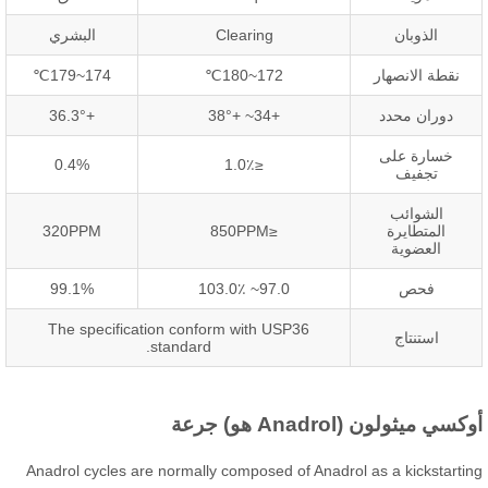
الذوبان
Clearing
البشري
نقطة الانصهار
172
~180℃
174
~179℃
دوران محدد
+34
~ +38°
+36.3°
خسارة على
0.4%
≤1.0٪
تجفيف
الشوائب
المتطايرة
≤850PPM
320PPM
العضوية
فحص
97.0~ 103.0٪
99.1%
The specification conform with USP36
استنتاج
.
standard
سي ميثولون (Anadrol هو) جرعة
Anadrol cycles are normally composed of Anadrol as a kickstarti