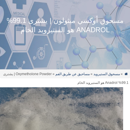
مسحوق أوكسي ميثولون | يشترى 99.1%
ANADROL هو الستيرويد الخام
»
مسحوق الستيرويد
»
مساحيق عن طريق الفم
» Oxymetholone Powder
| يشترى
A هو الستيرويد الخام