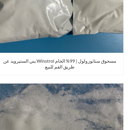
مسحوق ستانوزولول | 99% الخام Winstrol يني الستيرويد عن
طريق الفم للبيع