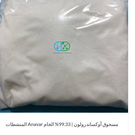
مسحوق أوكساندرولون | 99.33% الخام Anavar المنشطات