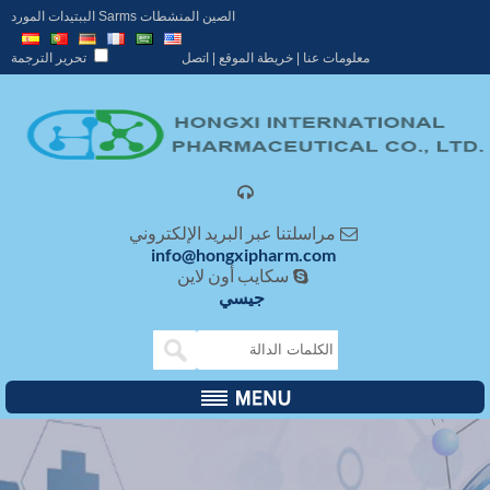
الصين المنشطات Sarms الببتيدات المورد
معلومات عنا
|
خريطة الموقع
|
اتصل
تحرير الترجمة

مراسلتنا عبر البريد الإلكتروني

info@hongxipharm.com
سكايب أون لاين

جيسي