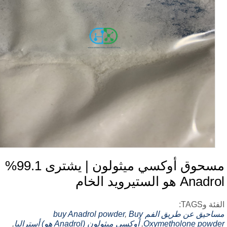
مسحوق أوكسي ميثولون | يشترى 99.1%
Anad هو الستيرويد الخام
ئة وTAGS:
احيق عن طريق الفم
Buy
,
buy Anadrol powder
Oxymetholone powd
,
أوكسي ميثولون (Anadrol هو) أستراليا
,