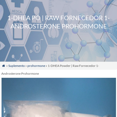
1-DHEA PÓ | RAW FORNECEDOR 1-
ANDROSTERONE PROHORMONE
»
Suplemento
»
prohormone
» 1-DHEA Powder
| Raw Fornecedor 1-

Androsterone Prohormone