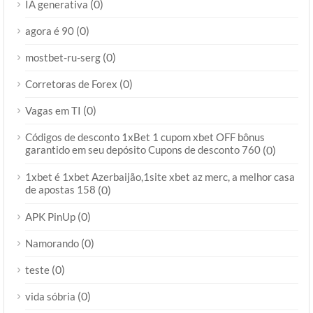
(0)
IA generativa
(0)
agora é 90
(0)
mostbet-ru-serg
(0)
Corretoras de Forex
(0)
Vagas em TI
Códigos de desconto 1xBet 1 cupom xbet OFF bônus
garantido em seu depósito Cupons de desconto 760
(0)
1xbet é 1xbet Azerbaijão,1site xbet az merc, a melhor casa
de apostas 158
(0)
(0)
APK PinUp
(0)
Namorando
(0)
teste
(0)
vida sóbria