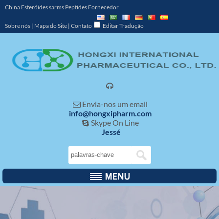
China Esteróides sarms Peptides Fornecedor
Sobre nós
|
Mapa do Site
|
Contato
Editar Tradução

Envia-nos um email

info@hongxipharm.com
Skype On Line

Jessé