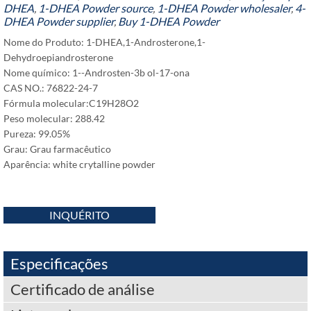
DHEA
,
1-
DHEA Powder source
,
1-
DHEA Powder wholesaler
,
4-
DHEA Powder supplier
,
Buy 1-DHEA Powder
Nome do Produto: 1-DHEA,1-
Androsterone
,1-
Dehydroepiandrosterone
Nome químico: 1--Androsten-3b ol-17-ona
CAS NO.: 76822-24-7
Fórmula molecular:C19H28O2
Peso molecular: 288.42
Pureza: 99.05%
Grau: Grau farmacêutico
Aparência:
white crytalline powder
INQUÉRITO
Especificações
Certificado de análise