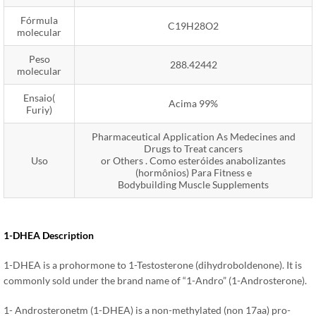
Fórmula
C19H28O2
molecular
Peso
288.42442
molecular
Ensaio(
Acima 99%
Furiy)
Pharmaceutical Application As Medecines and
Drugs to Treat cancers
Uso
or Others
. Como esteróides anabolizantes
(hormônios) Para Fitness e
Bodybuilding Muscle Supplements
1-
DHEA Description
1-
DHEA is a prohormone to 1-Testosterone
(
dihydroboldenone
).
It is
commonly sold under the brand name of “1-Andro”
(1-
Androsterone
).
1-
Androsteronetm
(1-DHEA)
is a non-methylated
(
non 17aa
)
pro-