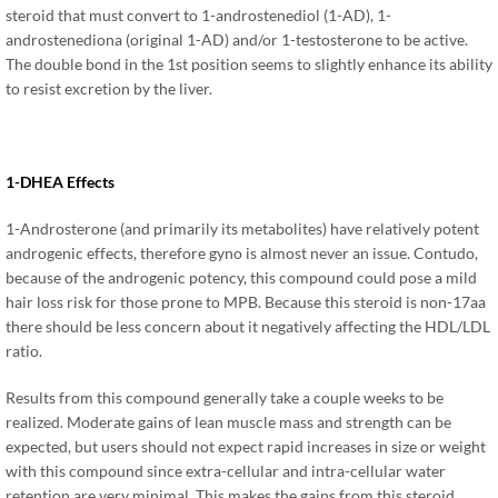
steroid that must convert to 1-androstenediol
(1-
AD
), 1-
androstenediona (
original 1-AD
)
and/or 1-testosterone to be active
.
The double bond in the 1st position seems to slightly enhance its ability
to resist excretion by the liver
.
1-
DHEA Effects
1-
Androsterone
(
and primarily its metabolites
)
have relatively potent
androgenic effects
,
therefore gyno is almost never an issue
. Contudo,
because of the androgenic potency
,
this compound could pose a mild
hair loss risk for those prone to MPB
.
Because this steroid is non-17aa
there should be less concern about it negatively affecting the HDL/LDL
ratio
.
Results from this compound generally take a couple weeks to be
realized
.
Moderate gains of lean muscle mass and strength can be
expected
,
but users should not expect rapid increases in size or weight
with this compound since extra-cellular and intra-cellular water
retention are very minimal
.
This makes the gains from this steroid