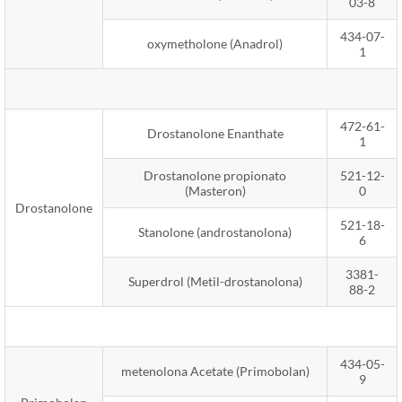
03-8
434-07-
oxymetholone (Anadrol)
1
472-61-
Drostanolone Enanthate
1
Drostanolone propionato
521-12-
(Masteron)
0
Drostanolone
521-18-
Stanolone (androstanolona)
6
3381-
Superdrol (Metil-drostanolona)
88-2
434-05-
metenolona Acetate (Primobolan)
9