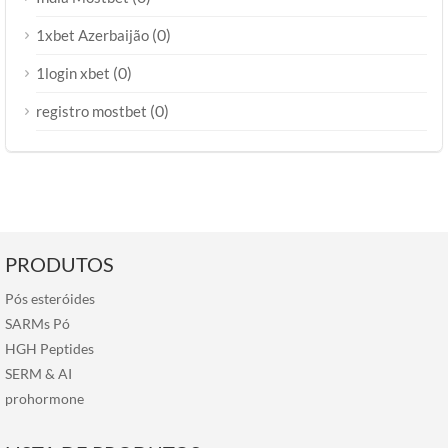
(0)
1xbet Azerbaijão
(0)
1login xbet
(0)
registro mostbet
PRODUTOS
Pós esteróides
SARMs Pó
HGH Peptides
SERM
&
AI
prohormone