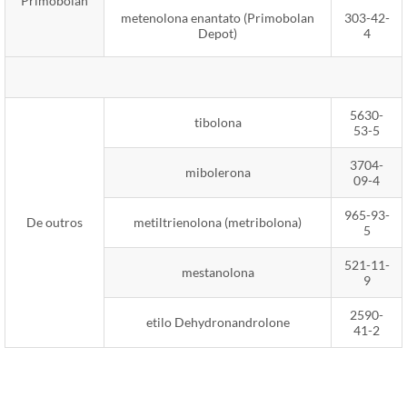
Primobolan
metenolona enantato (Primobolan
303-42-
Depot)
4
5630-
tibolona
53-5
3704-
mibolerona
09-4
965-93-
De outros
metiltrienolona (metribolona)
5
521-11-
mestanolona
9
2590-
etilo Dehydronandrolone
41-2