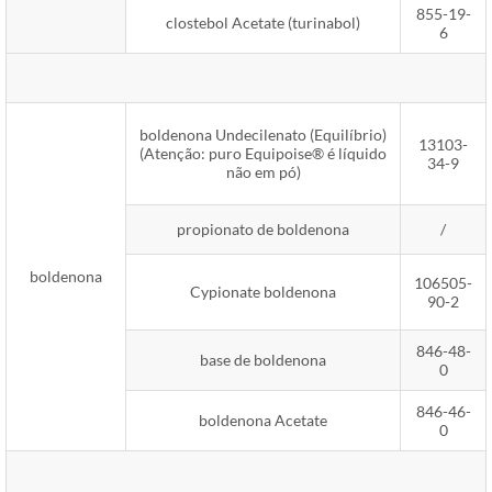
855-19-
clostebol Acetate (turinabol)
6
boldenona Undecilenato (Equilíbrio)
13103-
(Atenção: puro Equipoise® é líquido
34-9
não em pó)
propionato de boldenona
/
boldenona
106505-
Cypionate boldenona
90-2
846-48-
base de boldenona
0
846-46-
boldenona Acetate
0