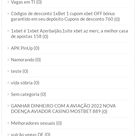
(0)
Vagas em TI
Códigos de desconto 1xBet 1 cupom xbet OFF bônus
garantido em seu depósito Cupons de desconto 760
(0)
1xbet é 1xbet Azerbaijão,1site xbet az merc, a melhor casa
de apostas 158
(0)
(0)
APK PinUp
(0)
Namorando
(0)
teste
(0)
vida sóbria
(0)
Sem categoria
GANHAR DINHEIRO COM A AVIAÇÃO 2022 NOVA
DOENÇA AVIADOR CASINO MOSTBET 889
(0)
(0)
Melhoradores sexuais
(0)
vulcão vegas DE