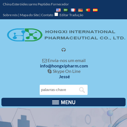
China Esteróides sarms Peptides Fornecedor
Sobre nós
|
Mapa do Site
|
Contato
Editar Tradução

Envia-nos um email

info@hongxipharm.com
Skype On Line

Jessé