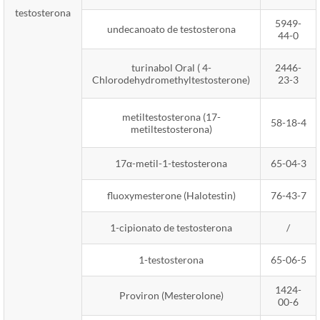
testosterona
5949-
undecanoato de testosterona
44-0
turinabol Oral ( 4-
2446-
Chlorodehydromethyltestosterone)
23-3
metiltestosterona (17-
58-18-4
metiltestosterona)
17α-metil-1-testosterona
65-04-3
fluoxymesterone (Halotestin)
76-43-7
1-cipionato de testosterona
/
1-testosterona
65-06-5
1424-
Proviron (Mesterolone)
00-6