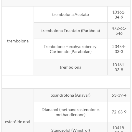
10161-
trembolona Acetato
34-9
472-61-
trembolona Enantato (Parábola)
546
trembolona
Trenbolone Hexahydrobenzyl
23454-
Carbonato (Parabolan)
33-3
10161-
trembolona
33-8
oxandrolona (Anavar)
53-39-4
Dianabol (methandrostenolone,
72-63-9
methandienone)
esteróide oral
10418-
Stanozolol (Winstrol)