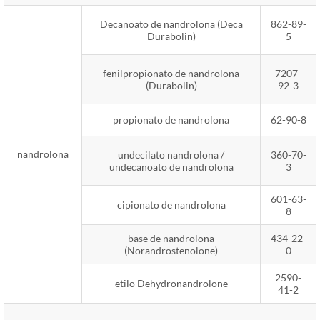
Decanoato de nandrolona (Deca
862-89-
Durabolin)
5
fenilpropionato de nandrolona
7207-
(Durabolin)
92-3
propionato de nandrolona
62-90-8
nandrolona
undecilato nandrolona /
360-70-
undecanoato de nandrolona
3
601-63-
cipionato de nandrolona
8
base de nandrolona
434-22-
(Norandrostenolone)
0
2590-
etilo Dehydronandrolone
41-2