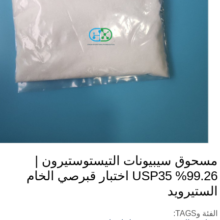
سحوق سيبيونات التيستوستيرون |
99.26% USP35 اختبار قبرصي الخام
لستيرويد
ئة وTAGS: