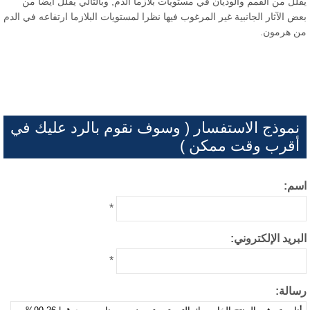
لل من القمم والوديان في مستويات بلازما الدم, وبالتالي يقلل أيضا من
ض الآثار الجانبية غير المرغوب فيها نظرا لمستويات البلازما ارتفاعه في الدم
 هرمون.
نموذج الاستفسار ( وسوف نقوم بالرد عليك في
أقرب وقت ممكن )
م:
*
بريد الإلكتروني:
*
الة: