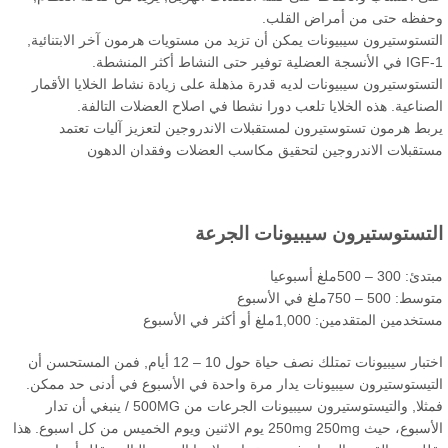
فظه حتى من أمراض القلب.
تستوستيرون سيبيونات يمكن أن تزيد من مستويات هرمون آخر الابتنائية,
جة العضلية توفير حتى النشاط أكثر المنشطة.
تستوستيرون سيبيونات لديه قدرة مذهلة على زيادة نشاط الخلايا الأقمار
صناعية. هذه الخلايا تلعب دورا نشطا في اصلاح العضلات التالفة.
بط هرمون تستوستيرون لمستقبلات الاندروجين لتعزيز آليات تعتمد
تقبلات الاندروجين لتحقيق مكاسب العضلات وفقدان الدهون
تستوستيرون سيبيونات الجرعة
 300 – 500ملغ أسبوعيا
 500 – 750ملغ في الأسبوع
دمين المتقدمين: 1,000ملغ أو أكثر في الأسبوع
اختبار سيبيونات تمتلك نصف حياة حول 10 – 12 أيام, فمن المستحسن أن
تيستوستيرون سيبيونات يدار مرة واحدة في الأسبوع في أدنى حد ممكن.
فمثلا, والتيستوستيرون سيبيونات الجرعات من 500MG / ينبغي أن تدار
الأسبوع، حيث 250mg 250mg يوم الاثنين ويوم الخميس من كل اسبوع. هذا