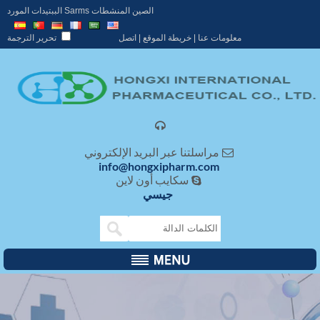
الصين المنشطات Sarms الببتيدات المورد
معلومات عنا
|
خريطة الموقع
|
اتصل
تحرير الترجمة

مراسلتنا عبر البريد الإلكتروني

info@hongxipharm.com
سكايب أون لاين

جيسي