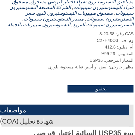
احيق التستوستيرون
شراء اختبار قبرصي مسحوق
,
مسحوق
اء التيستوستيرون سيبيونات
,
الشركة المصنعة التستوستيرون
بيونات
,
مسحوق سيبيونات التيستوستيرون للبيع
,
سعر
تستوستيرون سيبيونات
,
مصدر التستوستيرون سيبيونات
,
تستوستيرون سيبيونات المورد
,
التستوستيرون سيبيونات بالجملة
م: 58-20-8
 ف.: C27H40O3
 دبليو.: 412.6
قاييس: 99.26%
معيار المرجعي: USP35
هر خارجي: أبيض أو أبيض قبالة مسحوق بلوري
تحقيق
مواصفات
شهادة تحليل (COA)
يبيع USP35 السائبة اختبار قبرصي