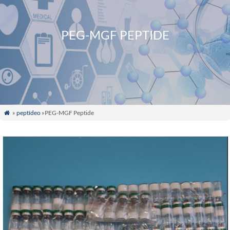
PEG-MGF PEPTIDE
»
peptídeo
»PEG-MGF Peptide
