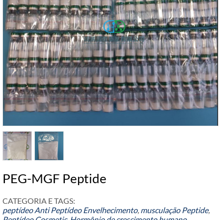
PEG-MGF Peptide
CATEGORIA E TAGS:
peptídeo
Anti Peptídeo Envelhecimento
,
musculação Peptide
,
Peptídeo Cosmetic
,
Hormônio de crescimento humano
,