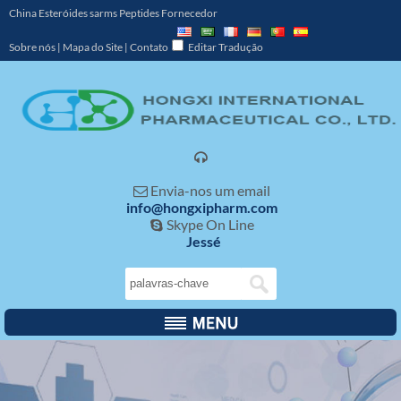
China Esteróides sarms Peptides Fornecedor
Sobre nós
|
Mapa do Site
|
Contato
Editar Tradução

Envia-nos um email

info@hongxipharm.com
Skype On Line

Jessé