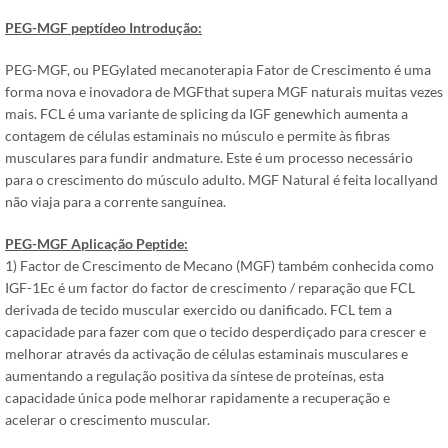
PEG-MGF
peptídeo
Introdução
:
PEG-MGF, ou PEGylated mecanoterapia Fator de Crescimento é uma
forma nova e inovadora de MGFthat supera MGF naturais muitas vezes
mais. FCL é uma variante de splicing da IGF genewhich aumenta a
contagem de células estaminais no músculo e permite às fibras
musculares para fundir andmature. Este é um processo necessário
para o crescimento do músculo adulto. MGF Natural é feita locallyand
não viaja para a corrente sanguínea.
PEG-MGF Aplicação Peptide:
1) Factor de Crescimento de Mecano (MGF) também conhecida como
IGF-1Ec é um factor do factor de crescimento / reparação que FCL
derivada de tecido muscular exercido ou danificado. FCL tem a
capacidade para fazer com que o tecido desperdiçado para crescer e
melhorar através da activação de células estaminais musculares e
aumentando a regulação positiva da síntese de proteínas, esta
capacidade única pode melhorar rapidamente a recuperação e
acelerar o crescimento muscular.