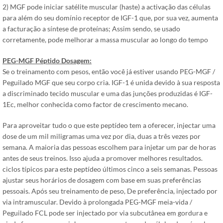
2) MGF pode iniciar satélite muscular (haste) a activação das células
para além do seu domínio receptor de IGF-1 que, por sua vez, aumenta
a facturação a síntese de proteínas; Assim sendo, se usado
corretamente, pode melhorar a massa muscular ao longo do tempo
PEG-MGF Péptido Dosagem:
Se o treinamento com pesos, então você já estiver usando PEG-MGF /
Peguilado MGF que seu corpo cria. IGF-1 é unida devido à sua resposta
a discriminado tecido muscular e uma das junções produzidas é IGF-
1Ec, melhor conhecida como factor de crescimento mecano.
Para aproveitar tudo o que este peptídeo tem a oferecer, injectar uma
dose de um mil miligramas uma vez por dia, duas a três vezes por
semana. A maioria das pessoas escolhem para injetar um par de horas
antes de seus treinos. Isso ajuda a promover melhores resultados.
ciclos típicos para este peptídeo últimos cinco a seis semanas. Pessoas
ajustar seus horários de dosagem com base em suas preferências
pessoais. Após seu treinamento de peso, De preferência, injectado por
via intramuscular. Devido à prolongada PEG-MGF meia-vida /
Peguilado FCL pode ser injectado por via subcutânea em gordura e