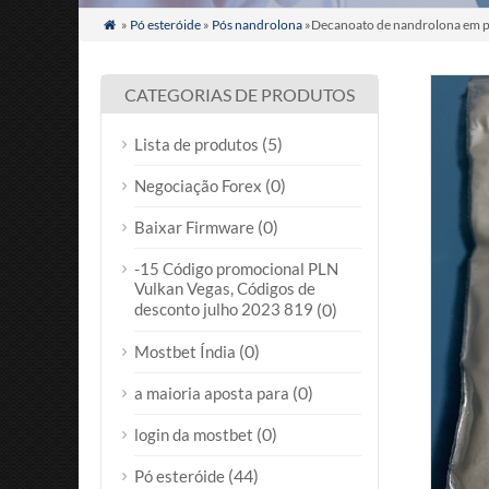
»
Pó esteróide
»
Pós nandrolona
»Decanoato de nandrolona em p

CATEGORIAS DE PRODUTOS
(5)
Lista de produtos
(0)
Negociação Forex
(0)
Baixar Firmware
-15 Código promocional PLN
Vulkan Vegas, Códigos de
desconto julho 2023 819
(0)
(0)
Mostbet Índia
(0)
a maioria aposta para
(0)
login da mostbet
(44)
Pó esteróide