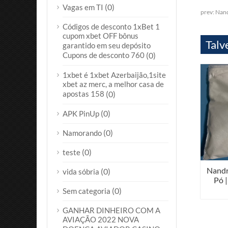
(0)
Vagas em TI
prev:
Nand
Códigos de desconto 1xBet 1
cupom xbet OFF bônus
Talv
garantido em seu depósito
Cupons de desconto 760
(0)
1xbet é 1xbet Azerbaijão,1site
xbet az merc, a melhor casa de
apostas 158
(0)
(0)
APK PinUp
(0)
Namorando
(0)
teste
Nandr
(0)
vida sóbria
Pó 
(0)
Sem categoria
GANHAR DINHEIRO COM A
AVIAÇÃO 2022 NOVA