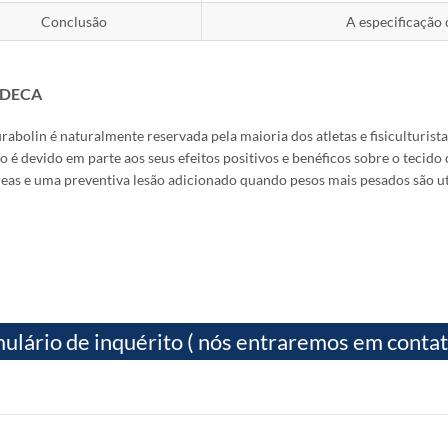
Conclusão
A especificação
s DECA
abolin é naturalmente reservada pela maioria dos atletas e fisiculturista
to é devido em parte aos seus efeitos positivos e benéficos sobre o tecid
reas e uma preventiva lesão adicionado quando pesos mais pesados ​​são uti
ulário de inquérito ( nós entraremos em contato