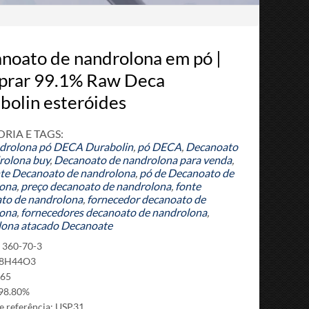
noato de nandrolona em pó |
rar 99.1% Raw Deca
bolin esteróides
RIA E TAGS:
drolona
pó DECA Durabolin
,
pó DECA
,
Decanoato
rolona buy
,
Decanoato de nandrolona para venda
,
nte Decanoato de nandrolona
,
pó de Decanoato de
ona
,
preço decanoato de nandrolona
,
fonte
to de nandrolona
,
fornecedor decanoato de
ona
,
fornecedores decanoato de nandrolona
,
ona atacado Decanoate
 360-70-3
C28H44O3
.65
 98.80%
e referência: USP31