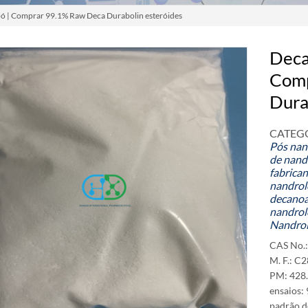
ó | Comprar 99.1% Raw Deca Durabolin esteróides
Deca
Comp
Dura
CATEGO
Pós nan
de nand
fabrica
nandrol
decanoa
nandrol
Nandrol
CAS No.:
M. F.: 
PM: 428
ensaios:
padrão d