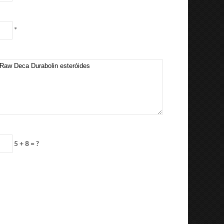
*
5 + 8 = ?