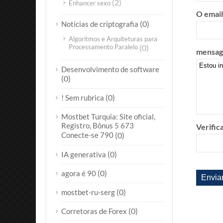
(2)
Enhancer sexo
O email
(0)
Notícias de criptografia
Algoritmos e Arquiteturas para
Processamento Paralelo
(0)
mensag
Desenvolvimento de software
(0)
(0)
! Sem rubrica
Mostbet Turquia: Site oficial,
Registro, Bônus 5 673
Verific
Conecte-se 790
(0)
(0)
IA generativa
(0)
agora é 90
(0)
mostbet-ru-serg
(0)
Corretoras de Forex