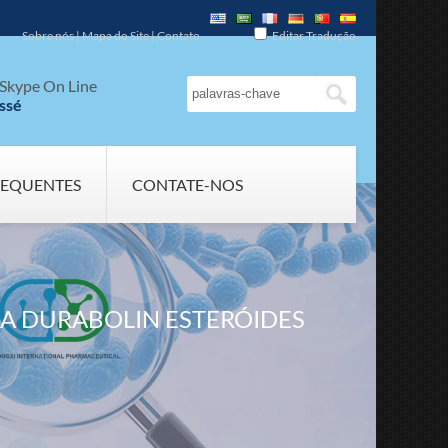
Sobre nós
|
Mapa do Site
|
Contato
Editar Tradução
Skype On Line
ssé
REQUENTES
CONTATE-NOS
A DURABOLIN ESTERÓIDES