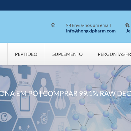
Envia-nos um email



info@hongxipharm.com
Je
PEPTÍDEO
SUPLEMENTO
PERGUNTAS F
NA EM PÓ | COMPRAR 99.1% RAW DEC