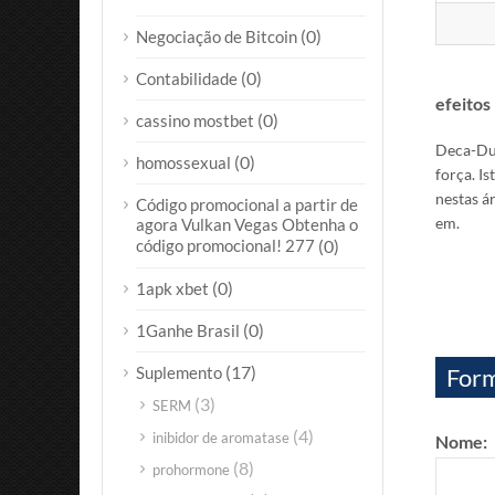
(0)
Negociação de Bitcoin
(0)
Contabilidade
efeito
(0)
cassino mostbet
Deca-Dur
(0)
homossexual
força.
Is
nestas á
Código promocional a partir de
em.
agora Vulkan Vegas Obtenha o
código promocional! 277
(0)
(0)
1apk xbet
(0)
1Ganhe Brasil
(17)
Suplemento
Form
(3)
SERM
(4)
inibidor de aromatase
Nome:
(8)
prohormone