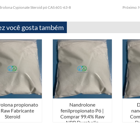
rolona Cypionate Steroid pó CAS 601-63-8
Próximo:
N
ez você gosta também
olona propionato
Nandrolone
D
| Raw Fabricante
fenilpropionato Pó |
nan
Steroid
Comprar 99.4% Raw
Com
NPP Durabolin
De
esteróides