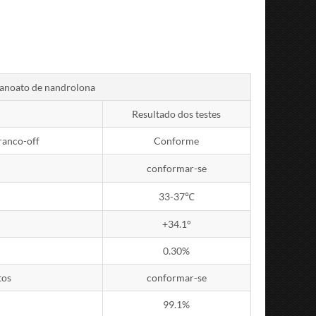
anoato de nandrolona
Resultado dos testes
ranco-off
Conforme
conformar-se
33-37℃
+34.1°
0.30%
tos
conformar-se
99.1%