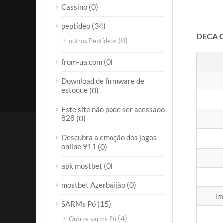
(0)
Cassino
(34)
peptídeo
DECA Ce
(0)
outros Peptídeos
(0)
from-ua.com
Download de firmware de
estoque
(0)
Este site não pode ser acessado
828
(0)
Descubra a emoção dos jogos
online 911
(0)
(0)
apk mostbet
(0)
mostbet Azerbaijão
im
(15)
SARMs Pó
(4)
Outros sarms Pó