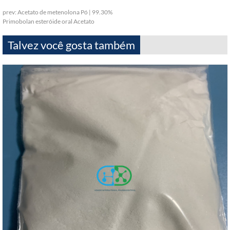
prev:
Acetato de metenolona Pó | 99.30%
Primobolan esteróide oral Acetato
Talvez você gosta também