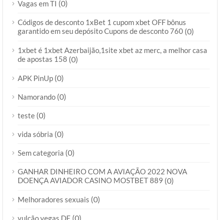
(0)
Vagas em TI
Códigos de desconto 1xBet 1 cupom xbet OFF bônus
garantido em seu depósito Cupons de desconto 760
(0)
1xbet é 1xbet Azerbaijão,1site xbet az merc, a melhor casa
de apostas 158
(0)
(0)
APK PinUp
(0)
Namorando
(0)
teste
(0)
vida sóbria
(0)
Sem categoria
GANHAR DINHEIRO COM A AVIAÇÃO 2022 NOVA
DOENÇA AVIADOR CASINO MOSTBET 889
(0)
(0)
Melhoradores sexuais
(0)
vulcão vegas DE