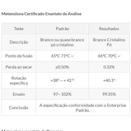
Metenolona Certificado Enantato de Análise
Teste
Padrão
Resultados
Branco ou quase branco
Branco Cristalino
Descrição
pó cristalino
Pó
Ponto de fusão
65ºC 71ºC ~
66ºC 70ºC ~
Perda ao secar
≤0.50%
0.32%
Rotação
+38° ~ + 42 °
+40.1°
específica
Ensaio
97~ 102%
99.35%
A especificação conformidade com o Enterprise
Conclusão
Padrão.