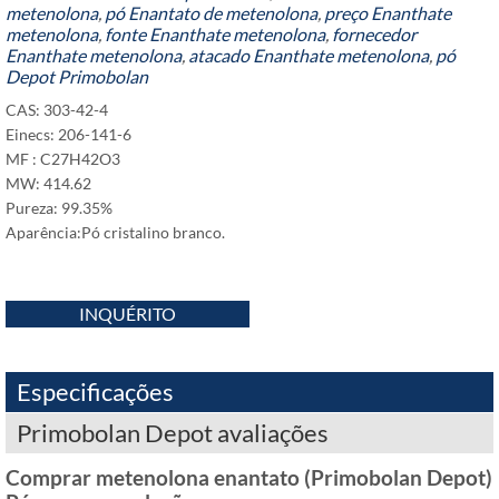
metenolona
,
pó Enantato de metenolona
,
preço Enanthate
metenolona
,
fonte Enanthate metenolona
,
fornecedor
Enanthate metenolona
,
atacado Enanthate metenolona
,
pó
Depot Primobolan
CAS: 303-42-4
Einecs: 206-141-6
MF : C27H42O3
MW: 414.62
Pureza: 99.35%
Aparência:Pó cristalino branco.
INQUÉRITO
Especificações
Primobolan Depot avaliações
Comprar metenolona enantato (Primobolan Depot)