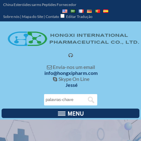
China Esteróides sarms Peptides Fornecedor
Sobre nós
|
Mapa do Site
|
Contato
Editar Tradução

Envia-nos um email

info@hongxipharm.com
Skype On Line

Jessé