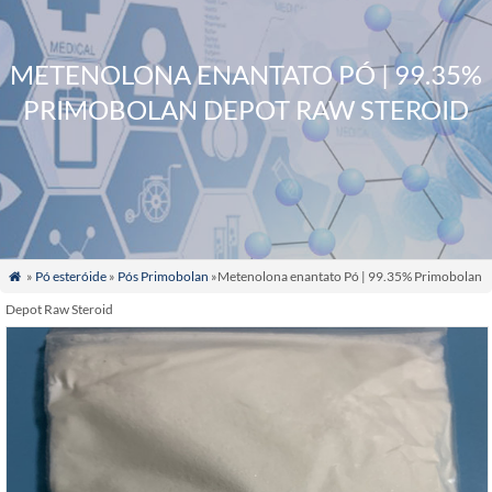
METENOLONA ENANTATO PÓ | 99.35%
PRIMOBOLAN DEPOT RAW STEROID
»
Pó esteróide
»
Pós Primobolan
»Metenolona enantato Pó | 99.35% Primobolan

Depot Raw Steroid