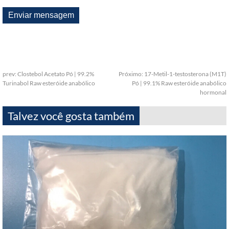
prev:
Clostebol Acetato Pó | 99.2%
Próximo:
17-Metil-1-testosterona (M1T)
Turinabol Raw esteróide anabólico
Pó | 99.1% Raw esteróide anabólico
hormonal
Talvez você gosta também