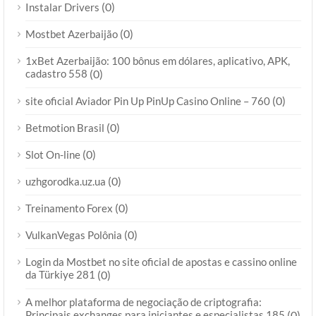
(0)
Instalar Drivers
(0)
Mostbet Azerbaijão
1xBet Azerbaijão: 100 bônus em dólares, aplicativo, APK,
cadastro 558
(0)
(0)
site oficial Aviador Pin Up PinUp Casino Online – 760
(0)
Betmotion Brasil
(0)
Slot On-line
(0)
uzhgorodka.uz.ua
(0)
Treinamento Forex
(0)
VulkanVegas Polônia
Login da Mostbet no site oficial de apostas e cassino online
da Türkiye 281
(0)
A melhor plataforma de negociação de criptografia:
Principais exchanges para iniciantes e especialistas 185
(0)