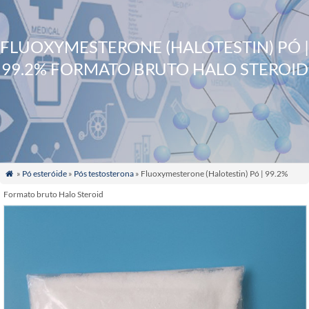
FLUOXYMESTERONE (HALOTESTIN) PÓ |
99.2% FORMATO BRUTO HALO STEROID
»
Pó esteróide
»
Pós testosterona
» Fluoxymesterone
(Halotestin) Pó | 99.2%

Formato bruto Halo Steroid