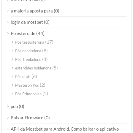
(0)
a maioria aposta para
(0)
login da mostbet
(44)
Pó esteróide
(17)
Pós testosterona
(8)
Pós nandrolona
(4)
Pós Trenbolone
(5)
esteróides boldenona
(6)
Pós orais
(2)
Masteron Pós
(2)
Pós Primobolan
(0)
pop
(0)
Baixar Firmware
APK da Mostbet para Android, Como baixar o aplicativo