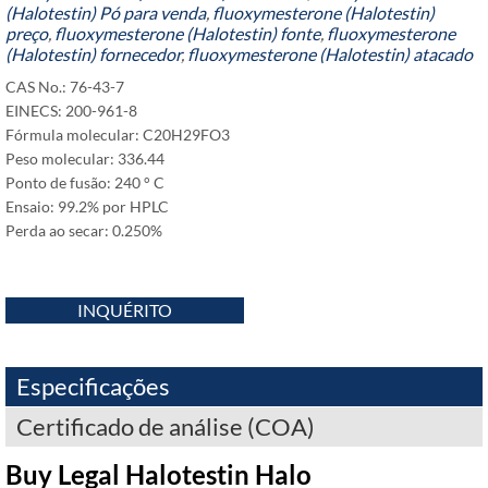
(Halotestin) Pó para venda
,
fluoxymesterone (Halotestin)
preço
,
fluoxymesterone (Halotestin) fonte
,
fluoxymesterone
(Halotestin) fornecedor
,
fluoxymesterone (Halotestin) atacado
CAS No.: 76-43-7
EINECS: 200-961-8
Fórmula molecular:
C20H29FO3
Peso molecular: 336.44
Ponto de fusão: 240 ° C
Ensaio: 99.2% por HPLC
Perda ao secar: 0.250%
INQUÉRITO
Especificações
Certificado de análise (COA)
Buy Legal
Halotestin Halo