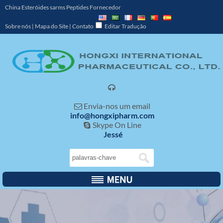
China Esteróides sarms Peptides Fornecedor
Sobre nós
|
Mapa do Site
|
Contato
Editar Tradução

Envia-nos um email

info@hongxipharm.com
Skype On Line

Jessé