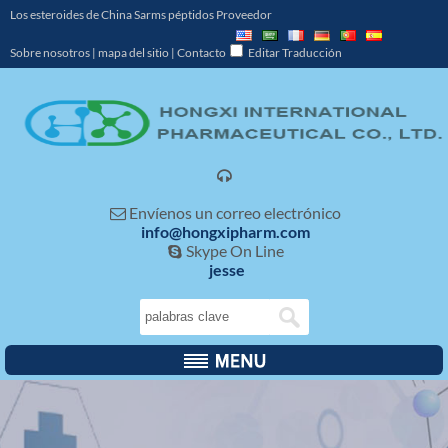
Los esteroides de China Sarms péptidos Proveedor
Sobre nosotros
|
mapa del sitio
|
Contacto
Editar Traducción

Envíenos un correo electrónico

info@hongxipharm.com
Skype On Line

jesse