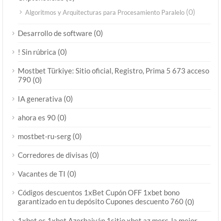
(0)
Algoritmos y Arquitecturas para Procesamiento Paralelo
(0)
Desarrollo de software
(0)
! Sin rúbrica
Mostbet Türkiye: Sitio oficial, Registro, Prima 5 673 acceso
790
(0)
(0)
IA generativa
(0)
ahora es 90
(0)
mostbet-ru-serg
(0)
Corredores de divisas
(0)
Vacantes de TI
Códigos descuentos 1xBet Cupón OFF 1xbet bono
garantizado en tu depósito Cupones descuento 760
(0)
1xbet es 1xbet Azerbaiyán,1sitio xbet az merc, la mejor