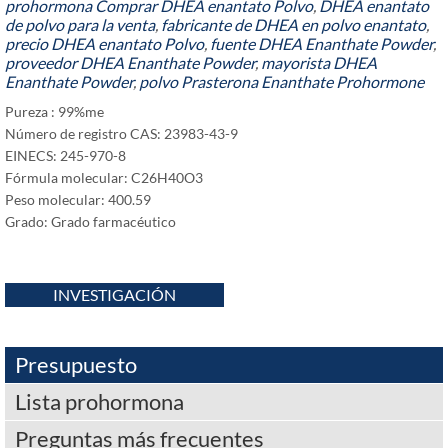
prohormona
Comprar DHEA enantato Polvo
,
DHEA enantato
de polvo para la venta
,
fabricante de DHEA en polvo enantato
,
precio DHEA enantato Polvo
,
fuente DHEA Enanthate Powder
,
proveedor DHEA Enanthate Powder
,
mayorista DHEA
Enanthate Powder
,
polvo Prasterona Enanthate Prohormone
Pureza : 99%me
Número de registro CAS: 23983-43-9
EINECS: 245-970-8
Fórmula molecular: C26H40O3
Peso molecular: 400.59
Grado: Grado farmacéutico
INVESTIGACIÓN
Presupuesto
Lista prohormona
Preguntas más frecuentes