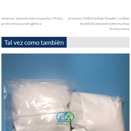
Anterior:
epiandrosterona polvo | Prima
próximo:
DHEA Sulfato Powder | sulfato
prohormona androgénica
de dehidroepiandrosterona Raw
Prohormone
Tal vez como también