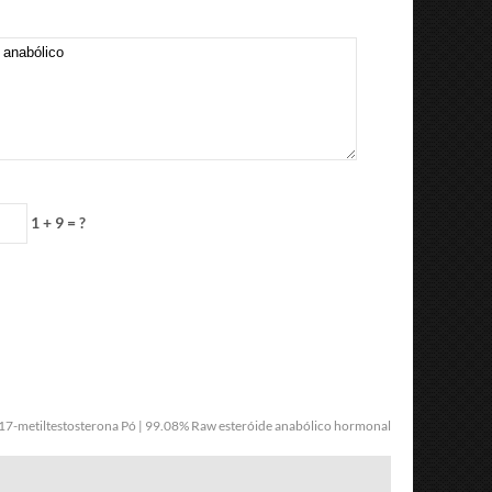
1 + 9 = ?
17-metiltestosterona Pó | 99.08% Raw esteróide anabólico hormonal