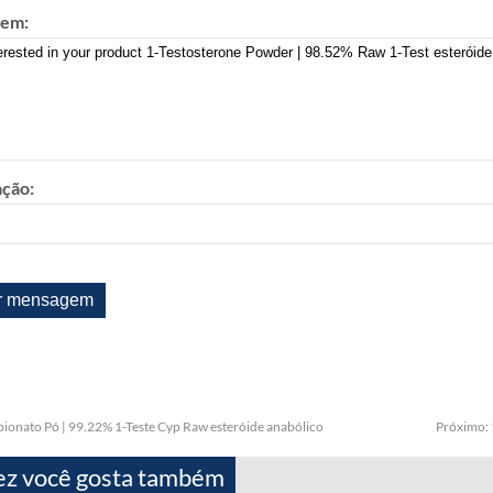
em:
ação:
pionato Pó | 99.22% 1-Teste Cyp Raw esteróide anabólico
Próximo:
ez você gosta também