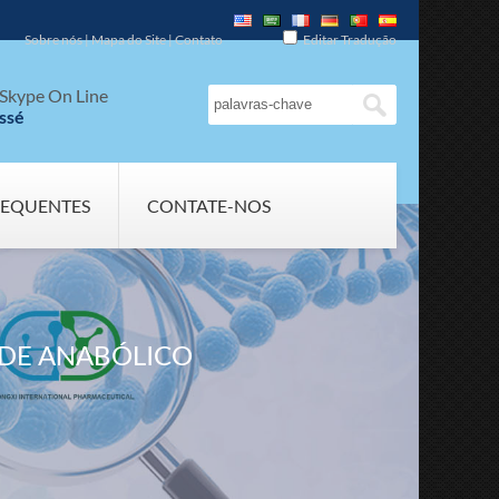
Sobre nós
|
Mapa do Site
|
Contato
Editar Tradução
Skype On Line
ssé
REQUENTES
CONTATE-NOS
ÓIDE ANABÓLICO