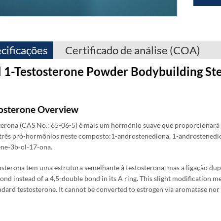
cificações
Certificado de análise (COA)
l 1-Testosterone Powder Bodybuilding Ster
osterone Overview
terona (CAS No.: 65-06-5) é mais um hormônio suave que proporcionará 
três pró-hormônios neste composto:1-androstenediona, 1-androstenedi
ne-3b-ol-17-ona.
osterona tem uma estrutura semelhante à testosterona, mas a ligação dupl
ond instead of a 4,5-double bond in its A ring
.
This slight modification m
ndard testosterone
.
It cannot be converted to estrogen via aromatase nor