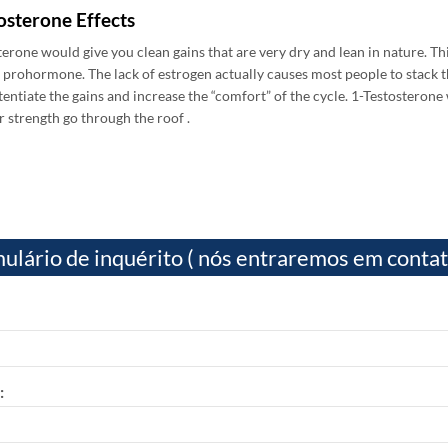
osterone Effects
terone would give you clean gains that are very dry and lean in nature
.
Thi
is prohormone
.
The lack of estrogen actually causes most people to stack
tentiate the gains and increase the “comfort” of the cycle
. 1-
Testosterone w
r strength go through the roof
.
ulário de inquérito ( nós entraremos em contato
: