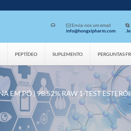
Envia-nos um email



info@hongxipharm.com
Je
PEPTÍDEO
SUPLEMENTO
PERGUNTAS F
A EM PÓ | 98.52% RAW 1-TEST ESTER