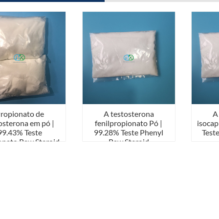
ropionato de
A testosterona
A
osterona em pó |
fenilpropionato Pó |
isocap
99.43% Teste
99.28% Teste Phenyl
Test
onato Raw Steroid
Raw Steroid