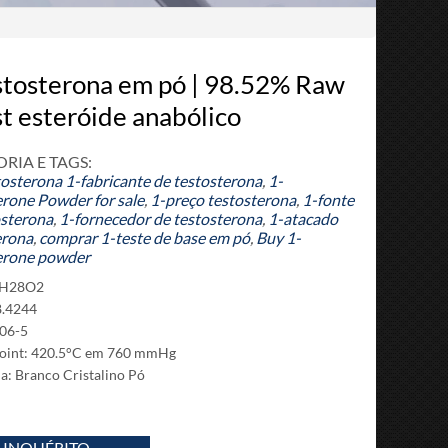
stosterona em pó | 98.52% Raw
st esteróide anabólico
RIA E TAGS:
tosterona
1-fabricante de testosterona
,
1-
erone Powder for sale
,
1-preço testosterona
,
1-fonte
osterona
,
1-fornecedor de testosterona
,
1-atacado
erona
,
comprar 1-teste de base em pó
,
Buy 1-
erone powder
9H28O2
.4244
06-5
oint
: 420.5°C em 760 mmHg
a: Branco Cristalino Pó
INQUÉRITO