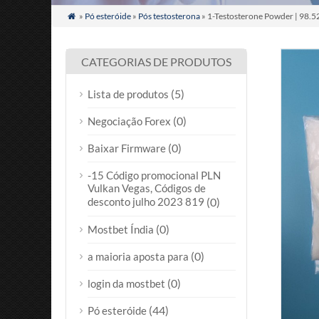
»
Pó esteróide
»
Pós testosterona
» 1-Testosterone Powder
| 98.5

CATEGORIAS DE PRODUTOS
(5)
Lista de produtos
(0)
Negociação Forex
(0)
Baixar Firmware
-15 Código promocional PLN
Vulkan Vegas, Códigos de
desconto julho 2023 819
(0)
(0)
Mostbet Índia
(0)
a maioria aposta para
(0)
login da mostbet
(44)
Pó esteróide