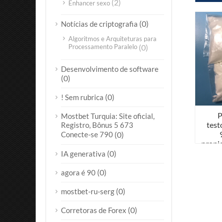
(2)
Enhancer sexo
(0)
Notícias de criptografia
Algoritmos e Arquiteturas para
Processamento Paralelo
(0)
Desenvolvimento de software
(0)
(0)
! Sem rubrica
P
Mostbet Turquia: Site oficial,
test
Registro, Bônus 5 673
Conecte-se 790
(0)
propi
(0)
IA generativa
(0)
agora é 90
(0)
mostbet-ru-serg
(0)
Corretoras de Forex