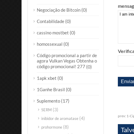
mensag
(0)
Negociação de Bitcoin
(0)
Contabilidade
(0)
cassino mostbet
(0)
homossexual
Verific
Código promocional a partir de
agora Vulkan Vegas Obtenha o
código promocional! 277
(0)
(0)
1apk xbet
(0)
1Ganhe Brasil
(17)
Suplemento
(3)
SERM
prev:
1-Ci
(4)
inibidor de aromatase
(8)
prohormone
Talv