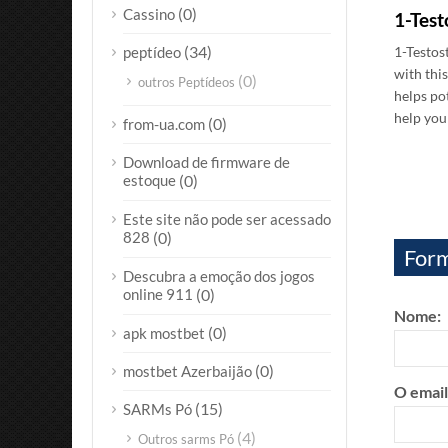
(0)
Cassino
1-
Test
(34)
peptídeo
1-
Testos
with th
(0)
outros Peptídeos
helps po
help you
(0)
from-ua.com
Download de firmware de
estoque
(0)
Este site não pode ser acessado
828
(0)
Form
Descubra a emoção dos jogos
online 911
(0)
Nome:
(0)
apk mostbet
(0)
mostbet Azerbaijão
O email
(15)
SARMs Pó
(4)
Outros sarms Pó