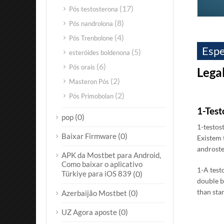
(17)
Pós testosterona
(8)
Pós nandrolona
(4)
Pós Trenbolone
Espe
(5)
esteróides boldenona
(6)
Pós orais
Lega
(2)
Masteron Pós
(2)
Pós Primobolan
1-
Test
(0)
pop
1-testos
(0)
Baixar Firmware
Existem 
androste
APK da Mostbet para Android,
Como baixar o aplicativo
1-A test
Türkiye para iOS 839
(0)
double b
than sta
(0)
Azerbaijão Mostbet
(0)
UZ Agora aposte