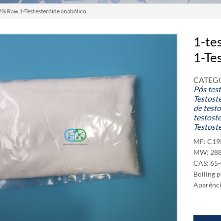
2% Raw 1-Test esteróide anabólico
1-te
1-Te
CATEGO
Pós tes
Testost
de test
testost
Testost
MF: C1
MW: 288
CAS: 65-
Boiling p
Aparênci