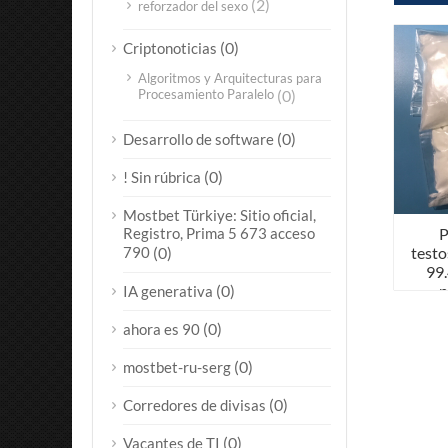
(2)
reforzador del sexo
(0)
Criptonoticias
Algoritmos y Arquitecturas para
Procesamiento Paralelo
(0)
(0)
Desarrollo de software
(0)
! Sin rúbrica
Mostbet Türkiye: Sitio oficial,
P
Registro, Prima 5 673 acceso
testo
790
(0)
99
p
(0)
IA generativa
e
(0)
ahora es 90
(0)
mostbet-ru-serg
(0)
Corredores de divisas
(0)
Vacantes de TI