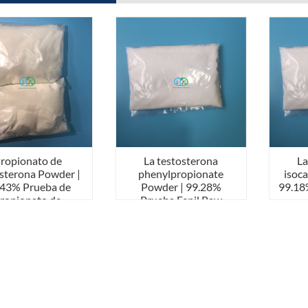
ropionato de
La testosterona
La
sterona Powder |
phenylpropionate
isoc
.43% Prueba de
Powder | 99.28%
99.18
ropionato de
Prueba Fenil Raw
steroides Raw
Steroid