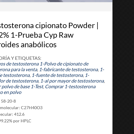
stosterona cipionato Powder |
2% 1-Prueba Cyp Raw
roides anabólicos
RÍA Y ETIQUETAS:
vos de testosterona
1-Polvo de cipionato de
rona para la venta
,
1-fabricante de testosterona
,
1-
de testosterona
,
1-fuente de testosterona
,
1-
or de testosterona
,
1-al por mayor de testosterona
,
 polvo de base 1-Test
,
Comprar 1-testosterona
to en polvo
 58-20-8
 molecular: C27H40O3
ecular: 412.6
99.22% por HPLC