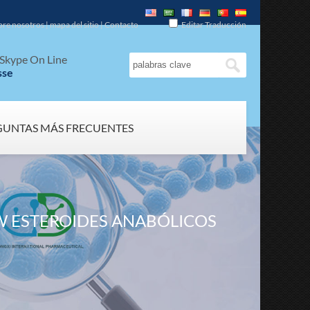
bre nosotros
|
mapa del sitio
|
Contacto
Editar Traducción
Skype On Line
sse
GUNTAS MÁS FRECUENTES
AW ESTEROIDES ANABÓLICOS