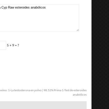
5 + 9 = ?
óximo:
1-La testosterona en polvo | 98.52% Prima 1-Test de esteroides
anabólicos