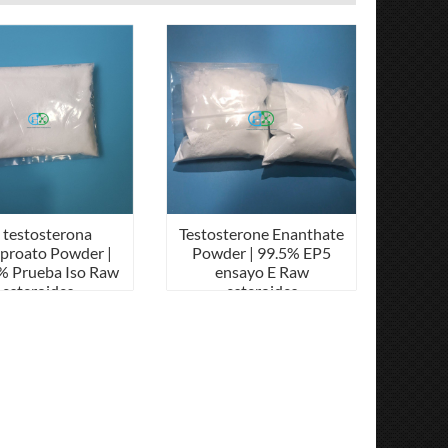
 testosterona
Testosterone Enanthate
aproato Powder |
Powder | 99.5% EP5
% Prueba Iso Raw
ensayo E Raw
esteroides
esteroides