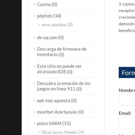
(0)
1-cipion
Casino
receptor
(34)
péptido
crecimie
demostra
(0)
otros péptidos
benefici
(0)
de-ua.com
Descarga de firmware de
inventario
(0)
Este sitio no puede ser
Form
alcanzado 828
(0)
Descubra la emoción de los
juegos en línea 911
(0)
Nombre
(0)
apk más apuesta
(0)
mostbet Azerbaiyán
Email:
(15)
polvo SARM
(4)
Otros Sarms Powder