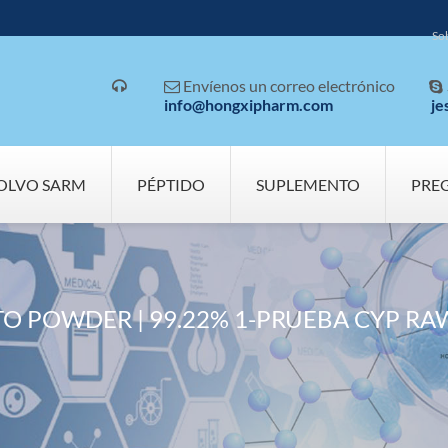
So
Envíenos un correo electrónico



info@hongxipharm.com
je
OLVO SARM
PÉPTIDO
SUPLEMENTO
PRE
O POWDER | 99.22% 1-PRUEBA CYP R