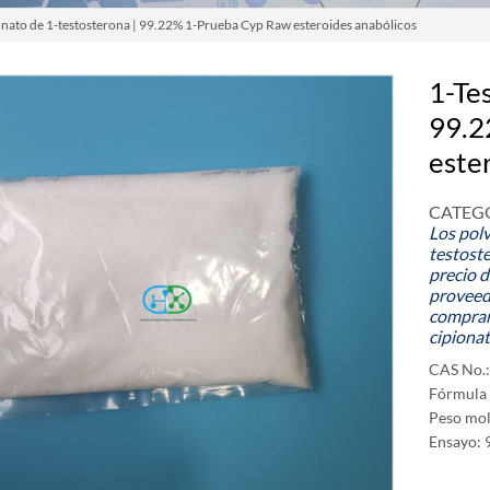
onato de 1-testosterona | 99.22% 1-Prueba Cyp Raw esteroides anabólicos
1-Te
99.2
este
CATEGO
Los pol
testoste
precio 
proveed
comprar
cipiona
CAS No.:
Fórmula
Peso mol
Ensayo: 