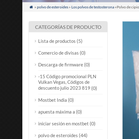
»
polvo de esteroides
»
Los polvos de testosterona
»Polvo de cipi

CATEGORÍAS DE PRODUCTO
(5)
Lista de productos
(0)
Comercio de divisas
(0)
Descarga de firmware
-15 Código promocional PLN
Vulkan Vegas, Códigos de
descuento julio 2023 819
(0)
(0)
Mostbet India
(0)
apuesta máxima a
(0)
iniciar sesión en mostbet
(44)
polvo de esteroides