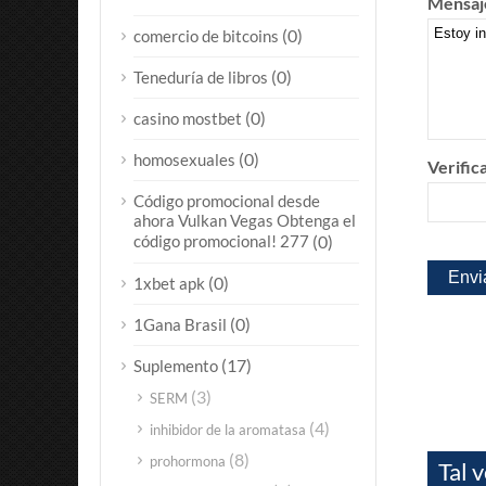
Mensaj
(0)
comercio de bitcoins
(0)
Teneduría de libros
(0)
casino mostbet
(0)
homosexuales
Verific
Código promocional desde
ahora Vulkan Vegas Obtenga el
código promocional! 277
(0)
(0)
1xbet apk
(0)
1Gana Brasil
(17)
Suplemento
(3)
SERM
(4)
inhibidor de la aromatasa
(8)
prohormona
Tal 