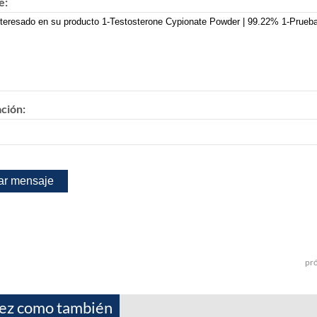
e:
ación:
pr
vez como también