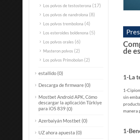
(17)
Los polvos de testosterona
(8)
Los polvos de nandrolona
(4)
Los polvos trembolona
Pres
(5)
Los esteroides boldenona
(6)
Los polvos orales
Comp
de es
(2)
Masteron polvos
(2)
Los polvos Primobolan
(0)
estallido
1-La t
(0)
Descarga de firmware
1-Cipion
Mostbet Android APK, Cómo
sin emba
descargar la aplicación Türkiye
producto
para iOS 839
(0)
manera p
(0)
Azerbaiyán Mostbet
1-Bene
(0)
UZ ahora apuesta